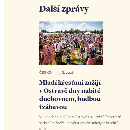
Další zprávy
ČESKO
5. 8. 2026
Mladí křesťani zažijí
v Ostravě dny nabité
duchovnem, hudbou
i zábavou
Ve dnech 11.-16.8. se v Ostravě uskuteční Celostátní
setkání mládeže, největší setkání mladých katolíků
v ČR.