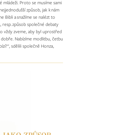
ké mládeži. Proto se musíme sami
 nejjednodušší způsob, jak k nám
 Bibli a snažíme se nalézt to
, resp. způsob společné debaty
ho vždy zveme, aby byl uprostřed
k dobře. Nabízíme modlitbu, četbu
zí?“, sdělili společně Honza,