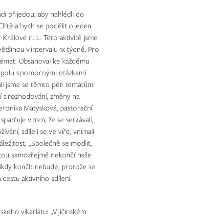
i přijedou, aby nahlédli do
 „Chtěla bych se podělit o jeden
Králové n. L. Této aktivitě jsme
většinou v intervalu 1x týdně. Pro
h témat. Obsahoval ke každému
u spolu s pomocnými otázkami
ali jsme se těmto pěti tématům:
ání a rozhodování, změny na
Veronika Matysková, pastorační
patřuje v tom, že se setkávali,
vání, sdíleli se ve víře, vnímali
náležitost. „Společně se modlit,
vitou samozřejmě nekončí naše
Nikdy končit nebude, protože se
 cestu aktivního sdílení
kého vikariátu: „V jičínském