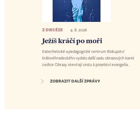
Z DIECÉZE
4. 8. 2026
Ježíš kráčí po moři
Katechetické a pedagogické centrum Biskupství
královéhradeckého vydalo další sadu obrazových karet
z edice Obrazy otevírají cestu k poselství evangelia.
ZOBRAZIT DALŠÍ ZPRÁVY