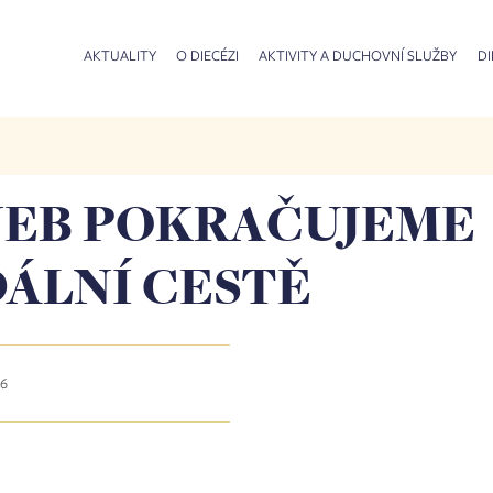
AKTUALITY
O DIECÉZI
AKTIVITY A DUCHOVNÍ SLUŽBY
DI
NEB POKRAČUJEME
DÁLNÍ CESTĚ
26