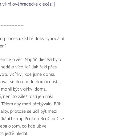
 v královéhradecké diecézi |
----------------
ího procesu. Od té doby synodální
ení.
ájemce o věc. Napříč diecézí bylo
dělo více lidí. Jak řekl přes
otu v církvi, kde jsme doma.
jovat se do chodu domácnosti,
 mohli být v církvi doma,
, není to záležitostí jen naší
o Tělem aby mezi přebývalo. Bůh
ality, protože se učil být mezi
setkání biskup Prokop Brož, než se
třeba o tom, co kde už ve
ba ještě hledat.