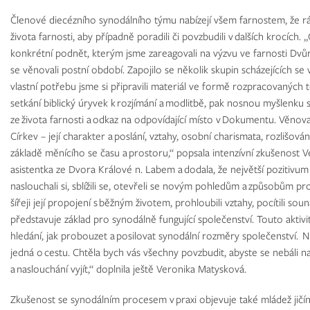
Členové diecézního synodálního týmu nabízejí všem farnostem, že rád
života farnosti, aby případně poradili či povzbudili v dalších krocích.
konkrétní podnět, kterým jsme zareagovali na výzvu ve farnosti Dvůr 
se věnovali postní období. Zapojilo se několik skupin scházejících se 
vlastní potřebu jsme si připravili materiál ve formě rozpracovanýc
setkání biblický úryvek k rozjímání a modlitbě, pak nosnou myšlenk
ze života farnosti a odkaz na odpovídající místo v Dokumentu. Věnov
Církev – její charakter a poslání, vztahy, osobní charismata, rozlišov
základě měnícího se času a prostoru,“ popsala intenzívní zkušenost 
asistentka ze Dvora Králové n. Labem a dodala, že největší pozitivum s
naslouchali si, sblížili se, otevřeli se novým pohledům a způsobům proží
šířeji její propojení s běžným životem, prohloubili vztahy, pocítili sou
představuje základ pro synodálně fungující společenství. Touto akti
hledání, jak probouzet a posilovat synodální rozměry společenství. 
jedná o cestu. Chtěla bych vás všechny povzbudit, abyste se nebáli na
a naslouchání vyjít,“ doplnila ještě Veronika Matysková.
Zkušenost se synodálním procesem v praxi objevuje také mládež jičíns