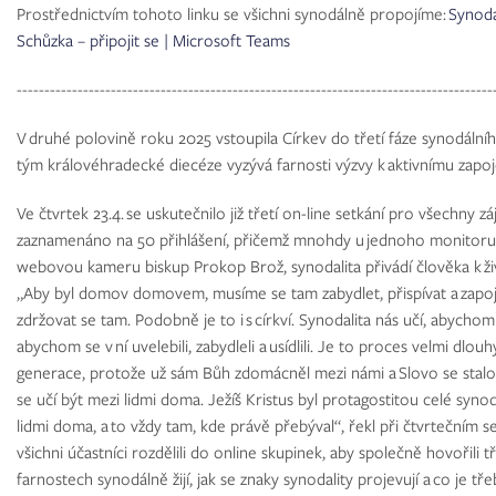
Prostřednictvím tohoto linku se všichni synodálně propojíme:
Synoda
Schůzka – připojit se | Microsoft Teams
--------------------------------------------------------------------------------------
V druhé polovině roku 2025 vstoupila Církev do třetí fáze synodáln
tým královéhradecké diecéze vyzývá farnosti výzvy k aktivnímu zapoj
Ve čtvrtek 23.4. se uskutečnilo již třetí on-line setkání pro všechny z
zaznamenáno na 50 přihlášení, přičemž mnohdy u jednoho monitoru se
webovou kameru biskup Prokop Brož, synodalita přivádí člověka k živ
„Aby byl domov domovem, musíme se tam zabydlet, přispívat a zapo
zdržovat se tam. Podobně je to i s církví. Synodalita nás učí, abychom
abychom se v ní uvelebili, zabydleli a usídlili. Je to proces velmi dlouhý
generace, protože už sám Bůh zdomácněl mezi námi a Slovo se stal
se učí být mezi lidmi doma. Ježíš Kristus byl protagostitou celé synod
lidmi doma, a to vždy tam, kde právě přebýval“, řekl při čtvrtečním 
všichni účastníci rozdělili do online skupinek, aby společně hovořili 
farnostech synodálně žijí, jak se znaky synodality projevují a co je tře