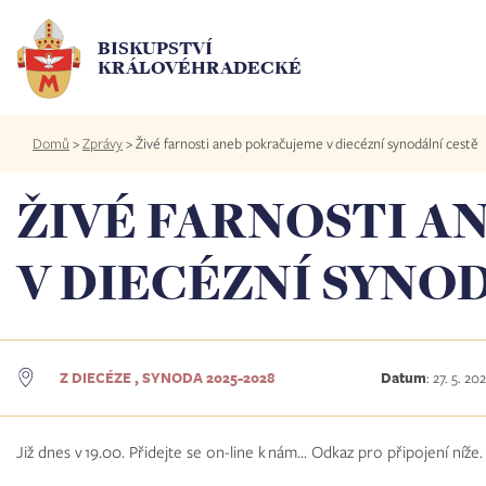
Přejít
k
BISKUPSTVÍ
hlavnímu
KRÁLOVÉHRADECKÉ
obsahu
Drobečková
Domů
>
Zprávy
>
Živé farnosti aneb pokračujeme v diecézní synodální cestě
navigace
ŽIVÉ FARNOSTI A
V DIECÉZNÍ SYNO
Z DIECÉZE , SYNODA 2025-2028
Datum
:
27. 5. 20
Již dnes v 19.00. Přidejte se on-line k nám... Odkaz pro připojení níže.