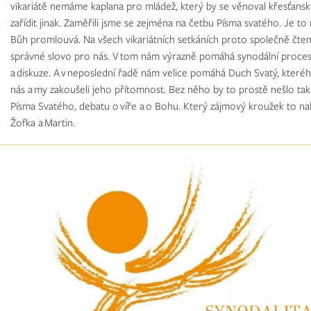
vikariátě nemáme kaplana pro mládež, který by se věnoval křesťans
zařídit jinak. Zaměřili jsme se zejména na četbu Písma svatého. Je to
Bůh promlouvá. Na všech vikariátních setkáních proto společně čteme
správné slovo pro nás. V tom nám výrazně pomáhá synodální proces
a diskuze. A v neposlední řadě nám velice pomáhá Duch Svatý, které
nás a my zakoušeli jeho přítomnost. Bez něho by to prostě nešlo ta
Písma Svatého, debatu o víře a o Bohu. Který zájmový kroužek to nabí
Žofka a Martin.