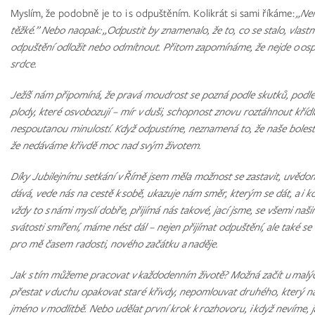
Myslím, že podobně je to i s odpuštěním. Kolikrát si sami říkáme:
„Nem
těžké.” Nebo naopak:
„Odpustit by znamenalo, že to, co se stalo, vlas
odpuštění odložit nebo odmítnout. Přitom zapomínáme, že nejde o osp
srdce.
Ježíš nám připomíná, že pravá moudrost se pozná podle skutků, podle
plody, které osvobozují – mír v duši, schopnost znovu roztáhnout křídl
nespoutanou minulostí. Když odpustíme, neznamená to, že naše bolest 
že nedáváme křivdě moc nad svým životem.
Díky Jubilejnímu setkání v Římě jsem měla možnost se zastavit, uvědom
dává, vede nás na cestě k sobě, ukazuje nám směr, kterým se dát, a i 
vždy to s námi myslí dobře, přijímá nás takové, jací jsme, se všemi naši
svátosti smíření, máme nést dál – nejen přijímat odpuštění, ale také se 
pro mě časem radosti, nového začátku a naděje.
Jak s tím můžeme pracovat v každodenním životě? Možná začít u malých
přestat v duchu opakovat staré křivdy, nepomlouvat druhého, který nám u
jméno v modlitbě. Nebo udělat první krok k rozhovoru, i když nevíme,