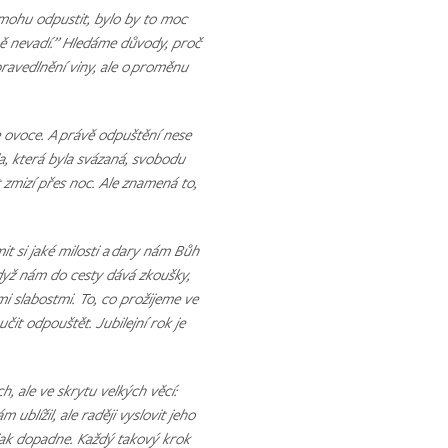
ohu odpustit, bylo by to moc
tně nevadí.” Hledáme důvody, proč
ravedlnění viny, ale o proměnu
 ovoce. A právě odpuštění nese
a, která byla svázaná, svobodu
zmizí přes noc. Ale znamená to,
it si jaké milosti a dary nám Bůh
když nám do cesty dává zkoušky,
mi slabostmi. To, co prožijeme ve
učit odpouštět. Jubilejní rok je
, ale ve skrytu velkých věcí:
blížil, ale raději vyslovit jeho
 jak dopadne. Každý takový krok