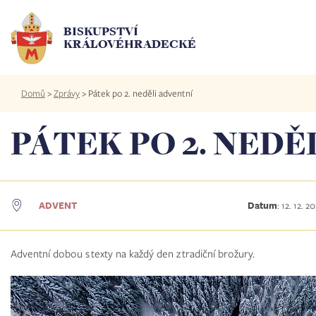
Přejít
k
BISKUPSTVÍ
hlavnímu
KRÁLOVÉHRADECKÉ
obsahu
Drobečková
Domů
>
Zprávy
>
Pátek po 2. neděli adventní
navigace
PÁTEK PO 2. NEDĚ
ADVENT
Datum
:
12. 12. 2
Adventní dobou s texty na každý den z tradiční brožury.