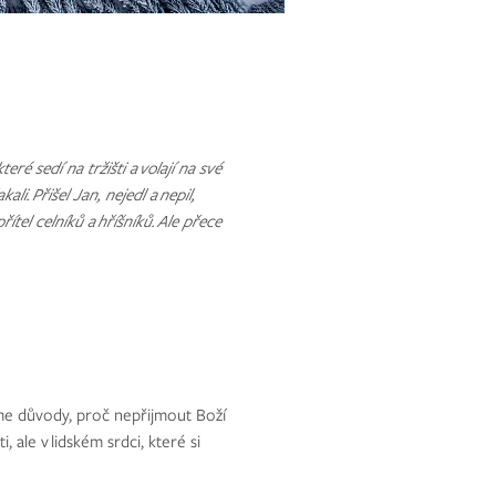
ré sedí na tržišti a volají na své
kali.
Přišel Jan, nejedl a nepil,
přítel celníků a hříšníků.
Ale přece
íme důvody, proč nepřijmout Boží
, ale v lidském srdci, které si