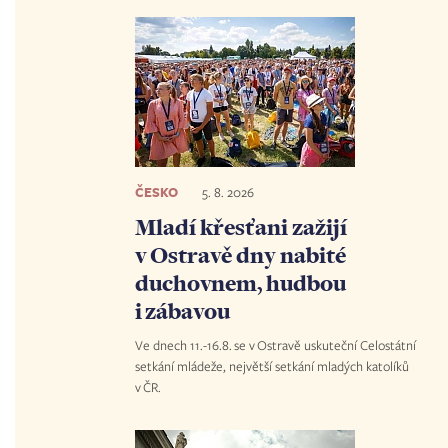
ČESKO
5. 8. 2026
Mladí křesťani zažijí
v Ostravě dny nabité
duchovnem, hudbou
i zábavou
Ve dnech 11.-16.8. se v Ostravě uskuteční Celostátní
setkání mládeže, největší setkání mladých katolíků
v ČR.