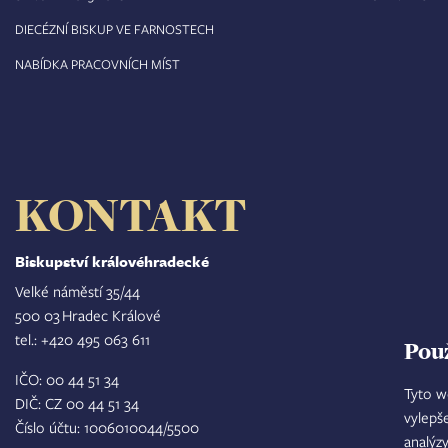
DIECÉZNÍ BISKUP VE FARNOSTECH
NABÍDKA PRACOVNÍCH MÍST
KONTAKT
Biskupství královéhradecké
Velké náměstí 35/44
500 03 Hradec Králové
tel.: +420 495 063 611
Pou
IČO: 00 44 51 34
Tyto w
DIČ: CZ 00 44 51 34
vylepš
Číslo účtu: 1006010044/5500
analýz