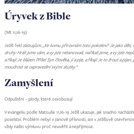
Úryvek z Bible
(Mt 11,16-19)
Ježíš řekl zástupům:
„Ke komu přirovnám toto pokolení? Je jako děti, kte
druhy:
Hráli jsme vám, a vy jste netancovali, naříkali jsme, a vy jste nepla
a říkají:
Je blázen.
Přišel Syn člověka, jí a pije, a říkají:
Je to žrout a pijan, 
moudrost se ospravedlní svými skutky.“
Zamyšlení
Odpuštění – plody, které osvobozují
V evangeliu podle Matouše 11,16-19 Ježíš ukazuje, jak snadno nacház
poselství. Problém nebyl v Janově přísnosti, ani v Ježíšově otevřenosti
vždy našlo výmluvu proč neuvěřit a nepřijmout.