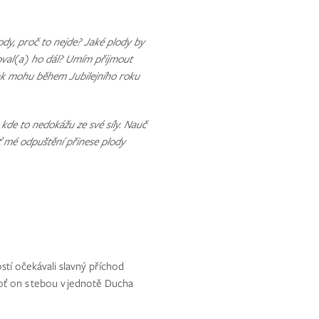
ody, proč to nejde? Jaké plody by
roval(a) ho dál? Umím přijmout
Jak mohu během Jubilejního roku
 kde to nedokážu ze své síly. Nauč
Ať mé odpuštění přinese plody
stí očekávali slavný příchod
oť on s tebou v jednotě Ducha