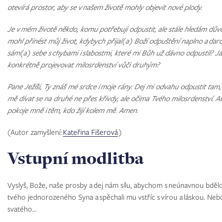
otevírá prostor, aby se v našem životě mohly objevit nové plody.
Je v mém životě někdo, komu potřebuji odpustit, ale stále hledám dův
mohl přinést můj život, kdybych přijal(a) Boží odpuštění naplno a da
sám(a) sebe s chybami i slabostmi, které mi Bůh už dávno odpustil? 
konkrétně projevovat milosrdenství vůči druhým?
Pane Ježíši, Ty znáš mé srdce i moje rány. Dej mi odvahu odpustit tam,
mě dívat se na druhé ne přes křivdy, ale očima Tvého milosrdenství. 
pokoje mně i těm, kdo žijí kolem mě. Amen.
(Autor zamyšlení:
Kateřina Fišerová
)
Vstupní modlitba
Vyslyš, Bože, naše prosby a dej nám sílu, abychom s neúnavnou bdělo
tvého jednorozeného Syna a spěchali mu vstříc s vírou a láskou. Neb
svatého...