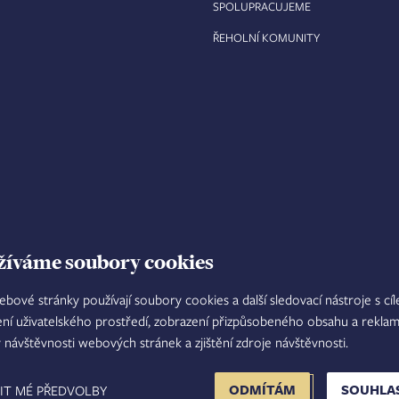
SPOLUPRACUJEME
ŘEHOLNÍ KOMUNITY
žíváme soubory cookies
ebové stránky používají soubory cookies a další sledovací nástroje s cí
ení uživatelského prostředí, zobrazení přizpůsobeného obsahu a reklam
TISKOVÝ MLUVČÍ
INTRANET
M
y návštěvnosti webových stránek a zjištění zdroje návštěvnosti.
FOOTER
ODMÍTÁM
SOUHLA
IT MÉ PŘEDVOLBY