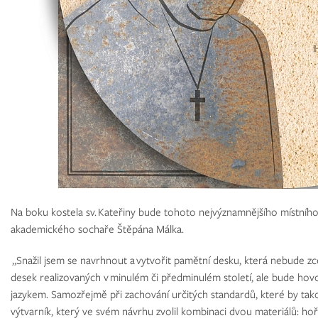
Na boku kostela sv. Kateřiny bude tohoto nejvýznamnějšího místního
akademického sochaře Štěpána Málka.
„Snažil jsem se navrhnout a vytvořit pamětní desku, která nebude zc
desek realizovaných v minulém či předminulém století, ale bude h
jazykem. Samozřejmě při zachování určitých standardů, které by tako
výtvarník, který ve svém návrhu zvolil kombinaci dvou materiálů: hoř