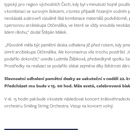
typický pro region východních Čech, kdy byl v minulosti hojně používa
v kombinaci se surovým železem, v tomto případě řezaným vodním p
neokázalá a zároveň vizuálně libá kombinace materiálů podvědomě,
s personou arcibiskupa Otčenáška, ve které se vždy snoubila neokázal
lidem i Bohu,“ dodal Štěpán Málek.
„Původně měla být pamětní deska odhalena již před rokem, kdy jsme 
úmrtí arcibiskupa Otčenáška. Ale koronavirus vše trochu pozdržel. 
podařilo dokončit,“ uvedla Ludmila Žlábková, předsedkyně spolku Saec
Prostředky na realizaci se podařilo získat zejména díky štědrosti dár
Slavnostní odhalení pamětní desky se uskuteční v neděli 22. k
Předcházet mu bude v 15. 00 hod. Mše svatá, celebrovaná b
V 16. 15 hodin pak bude v kostele následovat koncert královéhrad
orchestru Smiling String Orchestra. Vstup na koncert volný.