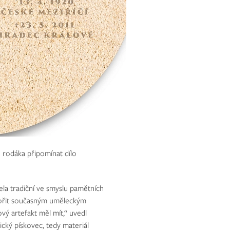
 rodáka připomínat dílo
ela tradiční ve smyslu pamětních
ovořit současným uměleckým
vý artefakt měl mít,“ uvedl
ický pískovec, tedy materiál