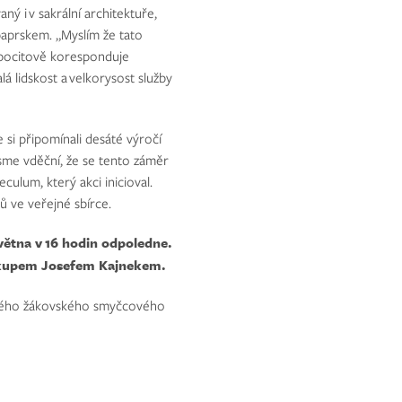
ný i v sakrální architektuře,
aprskem. „Myslím že tato
 pocitově koresponduje
á lidskost a velkorysost služby
si připomínali desáté výročí
Jsme vděční, že se tento záměr
ulum, který akci inicioval.
ců ve veřejné sbírce.
větna v 16 hodin odpoledne.
iskupem Josefem Kajnekem.
eckého žákovského smyčcového