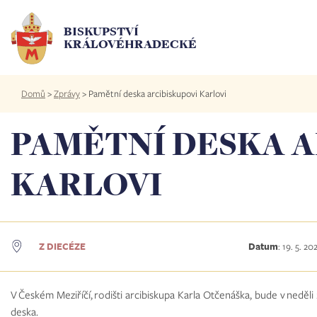
Přejít
k
BISKUPSTVÍ
hlavnímu
KRÁLOVÉHRADECKÉ
obsahu
Drobečková
Domů
>
Zprávy
>
Pamětní deska arcibiskupovi Karlovi
navigace
PAMĚTNÍ DESKA A
KARLOVI
Z DIECÉZE
Datum
:
19. 5. 20
V Českém Meziříčí, rodišti arcibiskupa Karla Otčenáška, bude v neděli
deska.