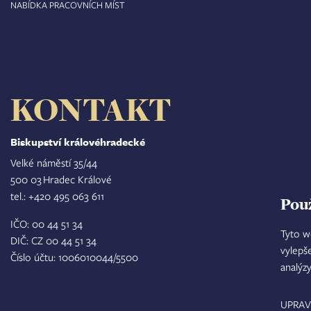
NABÍDKA PRACOVNÍCH MÍST
KONTAKT
Biskupství královéhradecké
Velké náměstí 35/44
500 03 Hradec Králové
tel.: +420 495 063 611
Pou
IČO: 00 44 51 34
Tyto w
DIČ: CZ 00 44 51 34
vylepš
Číslo účtu: 1006010044/5500
analýz
UPRAV