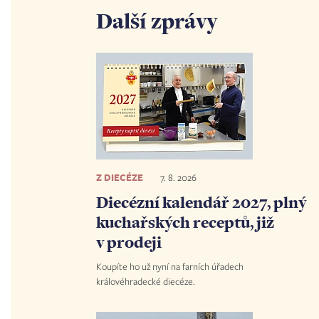
Další zprávy
Z DIECÉZE
7. 8. 2026
Diecézní kalendář 2027, plný
kuchařských receptů, již
v prodeji
Koupíte ho už nyní na farních úřadech
královéhradecké diecéze.