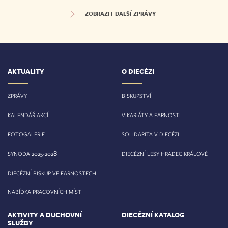
ZOBRAZIT DALŠÍ ZPRÁVY
AKTUALITY
O DIECÉZI
ZPRÁVY
BISKUPSTVÍ
KALENDÁŘ AKCÍ
VIKARIÁTY A FARNOSTI
FOTOGALERIE
SOLIDARITA V DIECÉZI
8
SYNODA 2025-202
DIECÉZNÍ LESY HRADEC KRÁLOVÉ
DIECÉZNÍ BISKUP VE FARNOSTECH
NABÍDKA PRACOVNÍCH MÍST
AKTIVITY A DUCHOVNÍ
DIECÉZNÍ KATALOG
SLUŽBY