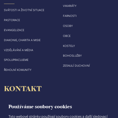
VIKARIÁTY
SVÁTOSTI A ŽIVOTNÍ SITUACE
FARNOSTI
PASTORACE
OSOBY
EVANGELIZACE
OBCE
DIAKONIE, CHARITA A MISIE
KOSTELY
VZDĚLÁVÁNÍ A MÉDIA
BOHOSLUŽBY
SPOLUPRACUJEME
ZESNULÍ DUCHOVNÍ
ŘEHOLNÍ KOMUNITY
KONTAKT
Biskupství královéhradecké
Velké náměstí 35/44
Používáme soubory cookies
500 03 Hradec Králové
tel.: +420 495 063 611
Tyto webové stránky používají soubory cookies a další sledovací