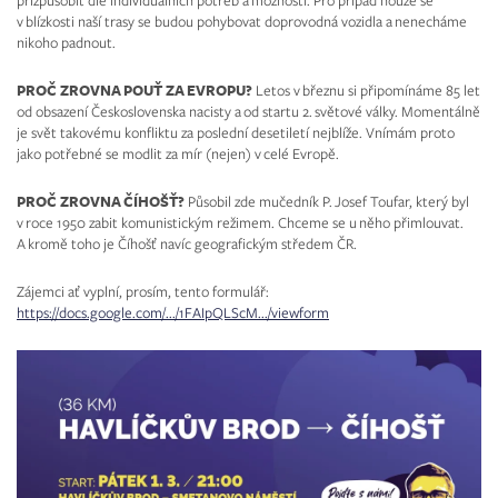
přizpůsobit dle individuálních potřeb a možností. Pro případ nouze se
v blízkosti naší trasy se budou pohybovat doprovodná vozidla a nenecháme
nikoho padnout.
PROČ ZROVNA POUŤ ZA EVROPU?
Letos v březnu si připomínáme 85 let
od obsazení Československa nacisty a od startu 2. světové války. Momentálně
je svět takovému konfliktu za poslední desetiletí nejblíže. Vnímám proto
jako potřebné se modlit za mír (nejen) v celé Evropě.
PROČ ZROVNA ČÍHOŠŤ?
Působil zde mučedník P. Josef Toufar, který byl
v roce 1950 zabit komunistickým režimem. Chceme se u něho přimlouvat.
A kromě toho je Číhošť navíc geografickým středem ČR.
Zájemci ať vyplní, prosím, tento formulář:
https://docs.google.com/.../1FAIpQLScM.../viewform