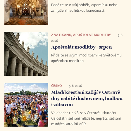
Podělte se o svůj příběh, vzpomínku nebo
zamyšlení nad lidskou konečností.
Z VATIKÁNU, APOŠTOLÁT MODLITBY
5. 8.
2026
Apoštolát modlitby - srpen
Přidejte se svými modlitbami ke Světovému
apoštolátu modliteb.
ČESKO
5. 8. 2026
Mladí křesťani zažijí v Ostravě
dny nabité duchovnem, hudbou
i zábavou
Ve dnech 11.-16.8. se v Ostravě uskuteční
Celostátní setkání mládeže, největší setkání
mladých katolíků v ČR.