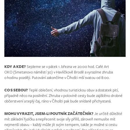
KDY A KDE?
Sejdeme se v pátek 1. března ve 20:00 hod. Café Art
OKO (Smetanovo náměstí 30) v Havlíčkově Brodě a vyrazíme zhruba
o hodinu později. Putování zakončíme v Číhošti mší svatou od 8:00.
CO S SEBOU?
Teplé oblečení, vhodnou turistickou obuv a dostatek pití,
případně něco na posilnění. Zhruba v polovině cesty bude zajištěno drobné
občerstvení a teplý čaj, ráno v Číhošti pak bude snídaně přichystaná.
MOHU VYRAZIT, JSEM-LI POUTNÍK ZAČÁTEČNÍK?
Je určitě důležité
mít základní fyzičku a nepřecenit svoje síly příliš, zároveň nemusíte mít
nejmenší obavu – každý může jít svým tempem, takže je možné si cestu