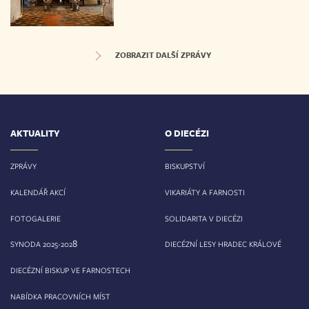
ZOBRAZIT DALŠÍ ZPRÁVY
AKTUALITY
O DIECÉZI
ZPRÁVY
BISKUPSTVÍ
KALENDÁŘ AKCÍ
VIKARIÁTY A FARNOSTI
FOTOGALERIE
SOLIDARITA V DIECÉZI
8
SYNODA 2025-202
DIECÉZNÍ LESY HRADEC KRÁLOVÉ
DIECÉZNÍ BISKUP VE FARNOSTECH
NABÍDKA PRACOVNÍCH MÍST