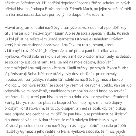
někde ve Středomoří. Při nedělní dopolední bohoslužbě se scholou mladých
přivítal biskupa Prokopa Brože probošt Zdeněk Mach, po jejím skončení měli
farníci možnost setkat se s pomocným biskupem Prokopem.
Hlavní program oficiální návštěvy Litomyšle se však odehrál v pondělí, kdy
titulární biskup navštívil Gymnázium Aloise Jiráska a Speciální školu. Po nich
už byl přijat na Městském úřadě starostou Litomyšle Danielem Brýdlem,
který biskupa následně doprovodil i na Fakultu restaurování, která
v Litomyšli rovněž sídlí. „Na Gymnáziu mě přijala paní ředitelka Ivana
Hynková. Představila mi školu a přivedla mě do prostor místní auly na debatu
se studenty a studentkami. Ptali se mě na moje dětství, dospívání,
a samozřejmě i na můj vztah k ženám. Kladli otázky i po smyslu života či jak si
já představuji Boha. Některé otázky byly dost obtížné a prozrazovaly
hloubavost litomyšlských studentů“, sdělil po návštěvě gymnázia biskup
Prokop. „Hodinové setkání se studenty všem velice rychle uteklo. Pan biskup
odpovídal velmi otevřeně, s nadhledem a mnozí studenti hned po setkání
oceňovali i klid, který pan biskup po celou dobu diskuse vyzařoval. Studenti
kvinty, kterých jsem se ptala na bezprostřední dojmy, shrnuli své dojmy
prostým konstatováním, že to „bylo super„ a hned se ptali, kdy pan biskup
zase přijede. Mě osobně velmi těší, že pan biskup se problematice školství
dlouhodobě věnuje. A skutečnost, že má k mladým lidem blízko, byla
očividná po celou dobu jeho návštěvy u nás na gymnáziu“, popsala průběh
návštěvy Gymnázia jeho ředitelka Ivana Hynková a dodala, že mnozí jejich