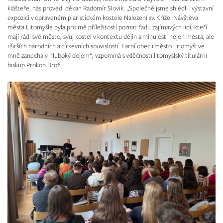
klášteře, nás provedl děkan Radomír Slovik. „Společně jsme shlédli i výstavní
expozici v opraveném piaristickém kostele Nalezení sv. Kříže. Návštěva
města Litomyšle byla pro mě příležitostí poznat řadu zajímavých lidí, kteří
mají rádi své město, svůj kostel v kontextu dějin a minulosti nejen města, ale
i širších národních a církevních souvislostí. Farní obec i město Litomyšl ve
mně zanechaly hluboký dojem“, vzpomíná s vděčností litomyšlský titulární
biskup Prokop Brož.