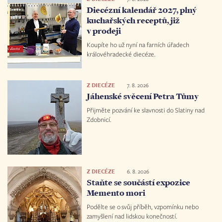
Diecézní kalendář 2027, plný
kuchařských receptů, již
v prodeji
Koupíte ho už nyní na farních úřadech
královéhradecké diecéze.
Z DIECÉZE
7. 8. 2026
Jáhenské svěcení Petra Tůmy
Přijměte pozvání ke slavnosti do Slatiny nad
Zdobnicí.
Z DIECÉZE
6. 8. 2026
Staňte se součástí expozice
Memento mori
Podělte se o svůj příběh, vzpomínku nebo
zamyšlení nad lidskou konečností.