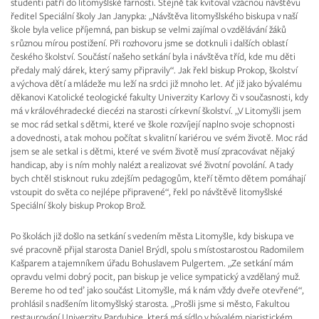
studenti patří do litomyšlské farnosti. Stejně tak kvitoval vzácnou návštěvu
ředitel Speciální školy Jan Janypka: „Návštěva litomyšlského biskupa v naší
škole byla velice příjemná, pan biskup se velmi zajímal o vzdělávání žáků
s různou mírou postižení. Při rozhovoru jsme se dotknuli i dalších oblastí
českého školství. Součástí našeho setkání byla i návštěva tříd, kde mu děti
předaly malý dárek, který samy připravily“. Jak řekl biskup Prokop, školství
a výchova dětí a mládeže mu leží na srdci již mnoho let. Ať již jako bývalému
děkanovi Katolické teologické fakulty Univerzity Karlovy či v současnosti, kdy
má v královéhradecké diecézi na starosti církevní školství. „V Litomyšli jsem
se moc rád setkal s dětmi, které ve škole rozvíjejí naplno svoje schopnosti
a dovednosti, a tak mohou počítat s kvalitní kariérou ve svém životě. Moc rád
jsem se ale setkal i s dětmi, které ve svém životě musí zpracovávat nějaký
handicap, aby i s ním mohly nalézt a realizovat své životní povolání. A tady
bych chtěl stisknout ruku zdejším pedagogům, kteří těmto dětem pomáhají
vstoupit do světa co nejlépe připravené“, řekl po návštěvě litomyšlské
Speciální školy biskup Prokop Brož.
Po školách již došlo na setkání s vedením města Litomyšle, kdy biskupa ve
své pracovně přijal starosta Daniel Brýdl, spolu s místostarostou Radomilem
Kašparem a tajemníkem úřadu Bohuslavem Pulgertem. „Ze setkání mám
opravdu velmi dobrý pocit, pan biskup je velice sympatický a vzdělaný muž.
Bereme ho od teď jako součást Litomyšle, má k nám vždy dveře otevřené“,
prohlásil s nadšením litomyšlský starosta. „Prošli jsme si město, Fakultou
restaurování Univerzity Pardubice, která má sídlo v bývalém piaristickém