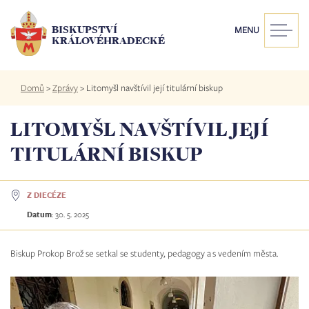
Přejít
k
BISKUPSTVÍ
MENU
hlavnímu
KRÁLOVÉHRADECKÉ
obsahu
Drobečková
Domů
>
Zprávy
>
Litomyšl navštívil její titulární biskup
navigace
LITOMYŠL NAVŠTÍVIL JEJÍ
TITULÁRNÍ BISKUP
Z DIECÉZE
Datum
:
30. 5. 2025
Biskup Prokop Brož se setkal se studenty, pedagogy a s vedením města.