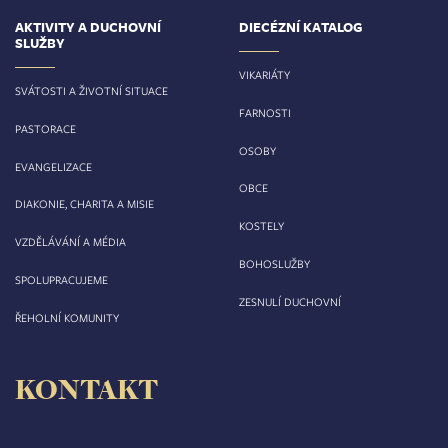
AKTIVITY A DUCHOVNÍ
DIECÉZNÍ KATALOG
SLUŽBY
VIKARIÁTY
SVÁTOSTI A ŽIVOTNÍ SITUACE
FARNOSTI
PASTORACE
OSOBY
EVANGELIZACE
OBCE
DIAKONIE, CHARITA A MISIE
KOSTELY
VZDĚLÁVÁNÍ A MÉDIA
BOHOSLUŽBY
SPOLUPRACUJEME
ZESNULÍ DUCHOVNÍ
ŘEHOLNÍ KOMUNITY
KONTAKT
Biskupství královéhradecké