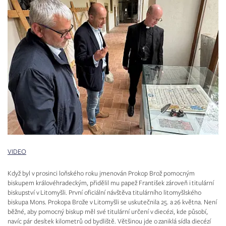
VIDEO
Když byl v prosinci loňského roku jmenován Prokop Brož pomocným
biskupem královéhradeckým, přidělil mu papež František zároveň i titulární
biskupství v Litomyšli. První oficiální návštěva titulárního litomyšlského
biskupa Mons. Prokopa Brože v Litomyšli se uskutečnila 25. a 26 května. Není
běžné, aby pomocný biskup měl své titulární určení v diecézi, kde působí,
navíc pár desítek kilometrů od bydliště. Většinou jde o zaniklá sídla diecézí