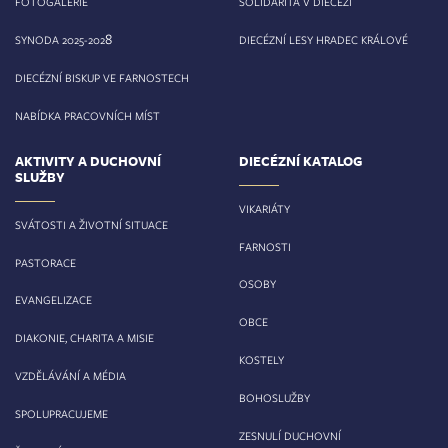
FOTOGALERIE
SOLIDARITA V DIECÉZI
8
SYNODA 2025-202
DIECÉZNÍ LESY HRADEC KRÁLOVÉ
DIECÉZNÍ BISKUP VE FARNOSTECH
NABÍDKA PRACOVNÍCH MÍST
AKTIVITY A DUCHOVNÍ
DIECÉZNÍ KATALOG
SLUŽBY
VIKARIÁTY
SVÁTOSTI A ŽIVOTNÍ SITUACE
FARNOSTI
PASTORACE
OSOBY
EVANGELIZACE
OBCE
DIAKONIE, CHARITA A MISIE
KOSTELY
VZDĚLÁVÁNÍ A MÉDIA
BOHOSLUŽBY
SPOLUPRACUJEME
ZESNULÍ DUCHOVNÍ