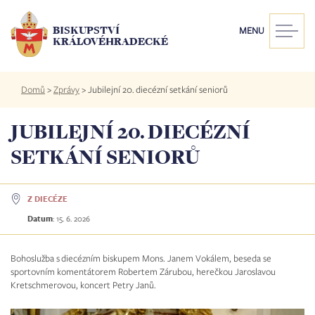
Přejít
k
BISKUPSTVÍ
MENU
hlavnímu
KRÁLOVÉHRADECKÉ
obsahu
Drobečková
Domů
>
Zprávy
>
Jubilejní 20. diecézní setkání seniorů
navigace
JUBILEJNÍ 20. DIECÉZNÍ
SETKÁNÍ SENIORŮ
Z DIECÉZE
Datum
:
15. 6. 2026
Bohoslužba s diecézním biskupem Mons. Janem Vokálem, beseda se
sportovním komentátorem Robertem Zárubou, herečkou Jaroslavou
Kretschmerovou, koncert Petry Janů.