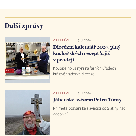
Další zprávy
Z DIECÉZE
7. 8. 2026
Diecézní kalendář 2027, plný
kuchařských receptů, již
v prodeji
Koupíte ho už nyní na farních úřadech
královéhradecké diecéze.
Z DIECÉZE
7. 8. 2026
Jáhenské svěcení Petra Tůmy
Přijměte pozvání ke slavnosti do Slatiny nad
Zdobnicí.