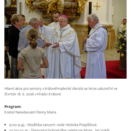
Hlavní akce pro seniory v královéhradecké diecézi se letos uskuteční ve
čtvrtek 18. 6. 2026 v Hradci Králové.
Program:
Kostel Nanebevzetí Panny Marie
9:00-9:45 - Modlitba tancem: vede Hedvika Pospíšilová
10:00-10:45 - Slavnostní bohoslužba: celebruje Mons. Jan Vokál,