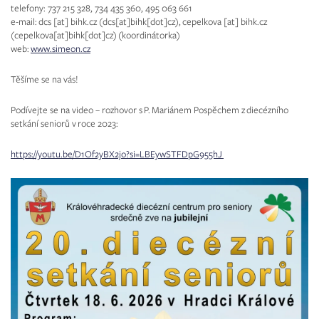
telefony: 737 215 328, 734 435 360, 495 063 661
e-mail:
dcs
[at]
bihk.cz
(dcs[at]bihk[dot]cz)
,
cepelkova
[at]
bihk.cz
(cepelkova[at]bihk[dot]cz)
(koordinátorka)
web:
www.simeon.cz
Těšíme se na vás!
Podívejte se na video – rozhovor s P. Mariánem Pospěchem z diecézního
setkání seniorů v roce 2023:
https://youtu.be/D1Of2yBX2jo?si=LBEywSTFDpG955hJ