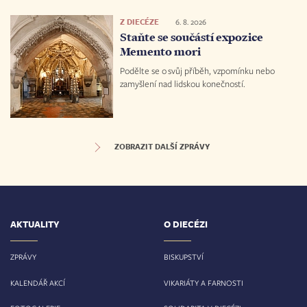
Z DIECÉZE
6. 8. 2026
Staňte se součástí expozice
Memento mori
Podělte se o svůj příběh, vzpomínku nebo
zamyšlení nad lidskou konečností.
ZOBRAZIT DALŠÍ ZPRÁVY
AKTUALITY
O DIECÉZI
ZPRÁVY
BISKUPSTVÍ
KALENDÁŘ AKCÍ
VIKARIÁTY A FARNOSTI