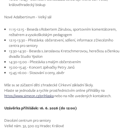
královéhradecký biskup
Nové Adalbertinum - Velký sál
11:15-12:15 - Beseda s Robertem Zárubou, sportovním komentátorem,
režisérem a vysokoškolským pedagogem
12:15-13:30 - Přestávka: občerstvení, sdílení, informace z Diecézního
centra pro seniory
13:30-14:30 - Beseda s Jaroslavou Kretschmerovou, herečkou a členkou
divadla Studio Ypsilon
14:30-15:00 - Přestávka s malým občerstvením
15:00-15:45 - Koncert zpěvačky Petry Janů
15:45-16:00 - Slosování o ceny, závěr
Mše sv. se zúčastní děti z hradecké Církevní základní školy.
Hlaste se jednoduše a rychle prostřednictvím online přihlášky na
https://www.simeon.cz/prihlaska
nebo na níže uvedených kontaktech.
Uzávěrka přihlášek: 16. 6. 2026 (do 12:00)
Diecézní centrum pro seniory
Velké nám. 32, 500 03 Hradec Králové