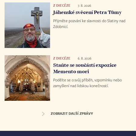
Z DIECÉZE
7. 8. 2026
Jáhenské svěcení Petra Tůmy
Přijměte pozvání ke slavnosti do Slatiny nad
Zdobnicí.
Z DIECÉZE
6. 8. 2026
Staňte se součástí expozice
Memento mori
Podělte se o svůj příběh, vzpomínku nebo
zamyšlení nad lidskou konečností.
ZOBRAZIT DALŠÍ ZPRÁVY