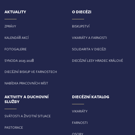
AKTUALITY
O DIECÉZI
ZPRÁVY
BISKUPSTVÍ
KALENDÁŘ AKCÍ
VIKARIÁTY A FARNOSTI
FOTOGALERIE
SOLIDARITA V DIECÉZI
8
SYNODA 2025-202
DIECÉZNÍ LESY HRADEC KRÁLOVÉ
DIECÉZNÍ BISKUP VE FARNOSTECH
NABÍDKA PRACOVNÍCH MÍST
AKTIVITY A DUCHOVNÍ
DIECÉZNÍ KATALOG
SLUŽBY
VIKARIÁTY
SVÁTOSTI A ŽIVOTNÍ SITUACE
FARNOSTI
PASTORACE
OSOBY