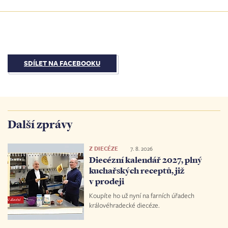
SDÍLET NA FACEBOOKU
Další zprávy
Z DIECÉZE
7. 8. 2026
Diecézní kalendář 2027, plný
kuchařských receptů, již
v prodeji
Koupíte ho už nyní na farních úřadech
královéhradecké diecéze.