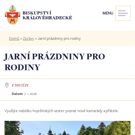
Přejít
k
BISKUPSTVÍ
MENU
hlavnímu
KRÁLOVÉHRADECKÉ
obsahu
Drobečková
Domů
>
Zprávy
>
Jarní prázdniny pro rodiny
navigace
JARNÍ PRÁZDNINY PRO
RODINY
Z DIECÉZE
Datum
:
7. 1. 2026
Využijte nabídku hoješínských sester poznat nové kamarády a přátele.