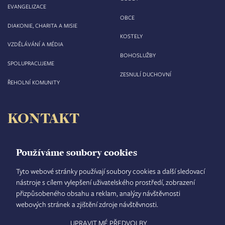
EVANGELIZACE
OBCE
DIAKONIE, CHARITA A MISIE
KOSTELY
VZDĚLÁVÁNÍ A MÉDIA
BOHOSLUŽBY
SPOLUPRACUJEME
ZESNULÍ DUCHOVNÍ
ŘEHOLNÍ KOMUNITY
KONTAKT
Biskupství královéhradecké
Velké náměstí 35/44
Používáme soubory cookies
500 03 Hradec Králové
tel.: +420 495 063 611
Tyto webové stránky používají soubory cookies a další sledovací
nástroje s cílem vylepšení uživatelského prostředí, zobrazení
IČO: 00 44 51 34
přizpůsobeného obsahu a reklam, analýzy návštěvnosti
DIČ: CZ 00 44 51 34
webových stránek a zjištění zdroje návštěvnosti.
Číslo účtu: 1006010044/5500
UPRAVIT MÉ PŘEDVOLBY
TISKOVÝ MLUVČÍ
INTRANET
MAPA STRÁNEK
GDPR
VYHLEDÁVÁNÍ