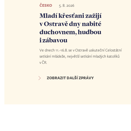
ČESKO
5. 8. 2026
Mladí křesťani zažijí
v Ostravě dny nabité
duchovnem, hudbou
i zábavou
Ve dnech 11.-16.8. se v Ostravě uskuteční Celostátní
setkání mládeže, největší setkání mladých katolíků
v ČR.
ZOBRAZIT DALŠÍ ZPRÁVY