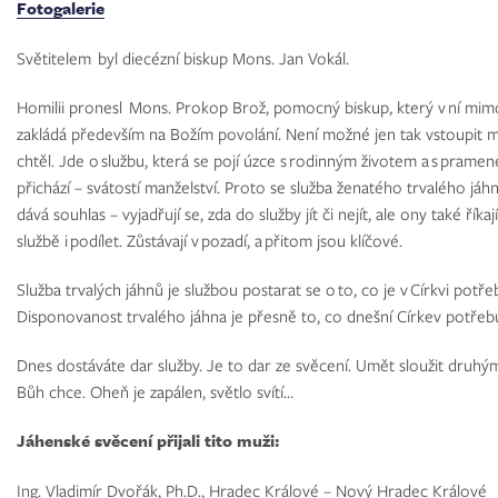
Fotogalerie
Světitelem byl diecézní biskup Mons. Jan Vokál.
Homilii pronesl Mons. Prokop Brož, pomocný biskup, který v ní mimo 
zakládá především na Božím povolání. Není možné jen tak vstoupit me
chtěl. Jde o službu, která se pojí úzce s rodinným životem a s prame
přichází – svátostí manželství. Proto se služba ženatého trvalého jáh
dává souhlas – vyjadřují se, zda do služby jít či nejít, ale ony také říka
službě i podílet. Zůstávají v pozadí, a přitom jsou klíčové.
Služba trvalých jáhnů je službou postarat se o to, co je v Církvi potř
Disponovanost trvalého jáhna je přesně to, co dnešní Církev potřebu
Dnes dostáváte dar služby. Je to dar ze svěcení. Umět sloužit druhým. N
Bůh chce. Oheň je zapálen, světlo svítí…
Jáhenské svěcení přijali tito muži:
Ing. Vladimír Dvořák, Ph.D., Hradec Králové – Nový Hradec Králové