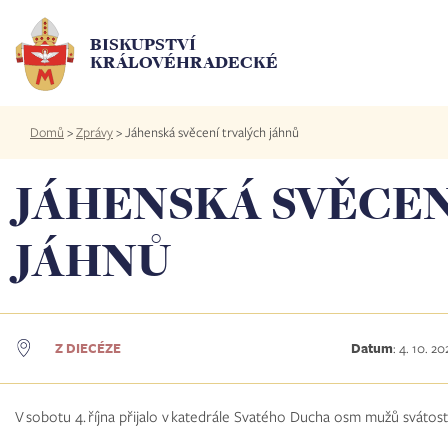
Přejít
k
BISKUPSTVÍ
hlavnímu
KRÁLOVÉHRADECKÉ
obsahu
Drobečková
Domů
>
Zprávy
>
Jáhenská svěcení trvalých jáhnů
navigace
JÁHENSKÁ SVĚCEN
JÁHNŮ
Z DIECÉZE
Datum
:
4. 10. 20
V sobotu 4. října přijalo v katedrále Svatého Ducha osm mužů svátost