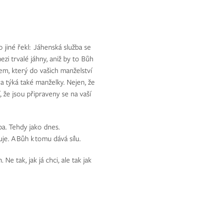
jiné řekl: Jáhenská služba se
zi trvalé jáhny, aniž by to Bůh
nem, který do vašich manželství
na týká také manželky. Nejen, že
jí, že jsou připraveny se na vaší
eba. Tehdy jako dnes.
je. A Bůh k tomu dává sílu.
e tak, jak já chci, ale tak jak