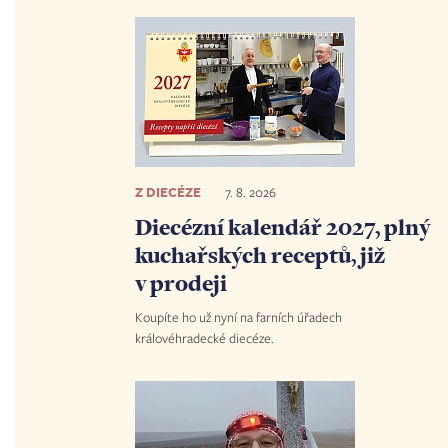
Z DIECÉZE
7. 8. 2026
Diecézní kalendář 2027, plný
kuchařských receptů, již
v prodeji
Koupíte ho už nyní na farních úřadech
královéhradecké diecéze.