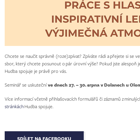
Chcete se naučit správně (roze)zpívat? Zpíváte rádi a přejete si se 
sbor, který chcete posunout o pár úrovní výše? Pokud jste alespoň 
Hudba spojuje je právě pro vás.
Seminář se uskuteční
ve dnech 27. – 30. srpna v Dolanech u Ol
Více informací včetně přihlašovacích formulářů či záznamů z minulý
stránkách
Hudba spojuje.
SDÍLET NA FACEBOOKU