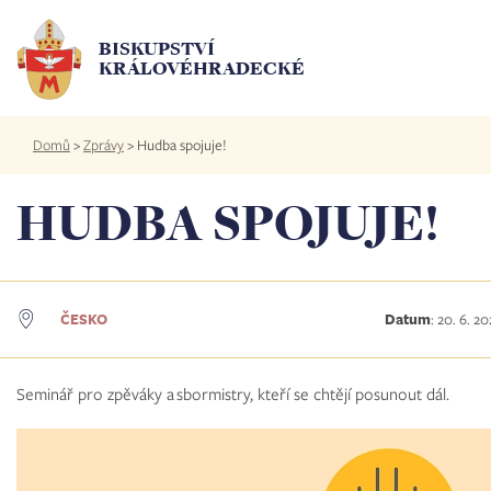
Přejít
k
BISKUPSTVÍ
hlavnímu
KRÁLOVÉHRADECKÉ
obsahu
Drobečková
Domů
>
Zprávy
>
Hudba spojuje!
navigace
HUDBA SPOJUJE!
ČESKO
Datum
:
20. 6. 2
Seminář pro zpěváky a sbormistry, kteří se chtějí posunout dál.