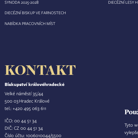
8
SYNODA 2025-202
DIECÉZNÍ LESY 
DIECÉZNÍ BISKUP VE FARNOSTECH
NABÍDKA PRACOVNÍCH MÍST
KONTAKT
Biskupství královéhradecké
Velké náměstí 35/44
500 03 Hradec Králové
tel.: +420 495 063 611
Pou
IČO: 00 44 51 34
Tyto w
DIČ: CZ 00 44 51 34
vylepš
Číslo účtu: 1006010044/5500