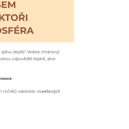
ve zpěvu zlepšit? Vedete chrámový
jednou odpověděli kladně, akce
omouce
.
ch ročníků naleznete na
webových