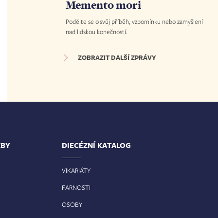
Memento mori
Podělte se o svůj příběh, vzpomínku nebo zamyšlení
nad lidskou konečností.
ZOBRAZIT DALŠÍ ZPRÁVY
ŽBY
DIECÉZNÍ KATALOG
VIKARIÁTY
FARNOSTI
OSOBY