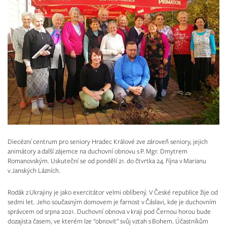
Diecézní centrum pro seniory Hradec Králové zve zároveň seniory, jejich
animátory a další zájemce na duchovní obnovu s P. Mgr. Dmytrem
Romanovským. Uskuteční se od pondělí 21. do čtvrtka 24. října v Marianu
v Janských Lázních.
Rodák z Ukrajiny je jako exercitátor velmi oblíbený. V České republice žije od
sedmi let. Jeho současným domovem je farnost v Čáslavi, kde je duchovním
správcem od srpna 2021. Duchovní obnova v kraji pod Černou horou bude
dozajista časem, ve kterém lze "obnovit" svůj vztah s Bohem. Účastníkům