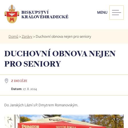
Přejít
k
BISKUPSTVÍ
MENU
hlavnímu
KRÁLOVÉHRADECKÉ
obsahu
Drobečková
Domů
>
Zprávy
>
Duchovní obnova nejen pro seniory
navigace
DUCHOVNÍ OBNOVA NEJEN
PRO SENIORY
Z DIECÉZE
Datum
:
27. 8. 2024
Do Janských Lázní s P. Dmytrem Romanovským.