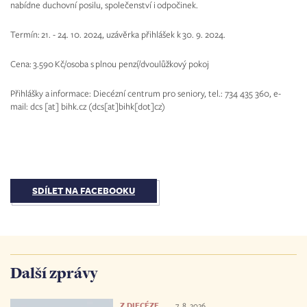
nabídne duchovní posilu, společenství i odpočinek.
Termín: 21. - 24. 10. 2024, uzávěrka přihlášek k 30. 9. 2024.
Cena: 3.590 Kč/osoba s plnou penzí/dvoulůžkový pokoj
Přihlášky a informace: Diecézní centrum pro seniory, tel.: 734 435 360, e-
mail:
dcs
[at]
bihk.cz
(dcs[at]bihk[dot]cz)
SDÍLET NA FACEBOOKU
Další zprávy
Z DIECÉZE
7. 8. 2026