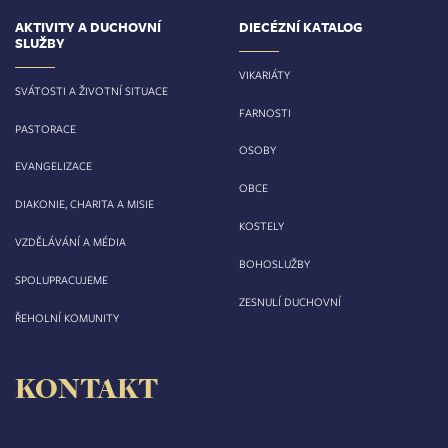
AKTIVITY A DUCHOVNÍ
DIECÉZNÍ KATALOG
SLUŽBY
VIKARIÁTY
SVÁTOSTI A ŽIVOTNÍ SITUACE
FARNOSTI
PASTORACE
OSOBY
EVANGELIZACE
OBCE
DIAKONIE, CHARITA A MISIE
KOSTELY
VZDĚLÁVÁNÍ A MÉDIA
BOHOSLUŽBY
SPOLUPRACUJEME
ZESNULÍ DUCHOVNÍ
ŘEHOLNÍ KOMUNITY
KONTAKT
Biskupství královéhradecké