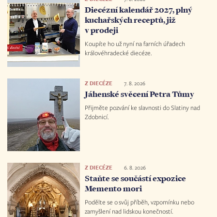
Diecézní kalendář 2027, plný
kuchařských receptů, již
v prodeji
Koupíte ho už nyní na farních úřadech
královéhradecké diecéze.
Z DIECÉZE
7. 8. 2026
Jáhenské svěcení Petra Tůmy
Přijměte pozvání ke slavnosti do Slatiny nad
Zdobnicí.
Z DIECÉZE
6. 8. 2026
Staňte se součástí expozice
Memento mori
Podělte se o svůj příběh, vzpomínku nebo
zamyšlení nad lidskou konečností.