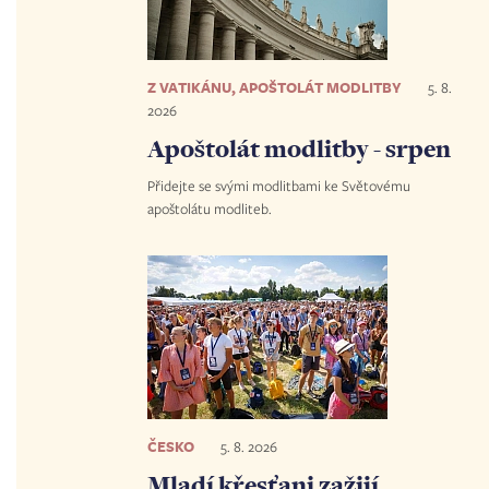
Z VATIKÁNU, APOŠTOLÁT MODLITBY
5. 8.
2026
Apoštolát modlitby - srpen
Přidejte se svými modlitbami ke Světovému
apoštolátu modliteb.
ČESKO
5. 8. 2026
Mladí křesťani zažijí