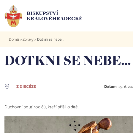
Přejít
k
BISKUPSTVÍ
hlavnímu
KRÁLOVÉHRADECKÉ
obsahu
Drobečková
Domů
>
Zprávy
>
Dotkni se nebe...
navigace
DOTKNI SE NEBE...
Z DIECÉZE
Datum
:
29. 6. 20
Duchovní pouť rodičů, kteří přišli o dítě.