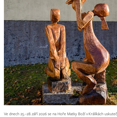
Ve dnech 25.–28. září 2026 se na Hoře Matky Boží v Králíkách uskuteč