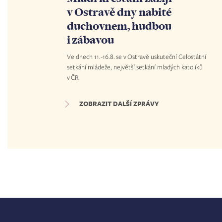
v Ostravě dny nabité
duchovnem, hudbou
i zábavou
Ve dnech 11.-16.8. se v Ostravě uskuteční Celostátní
setkání mládeže, největší setkání mladých katolíků
v ČR.
ZOBRAZIT DALŠÍ ZPRÁVY