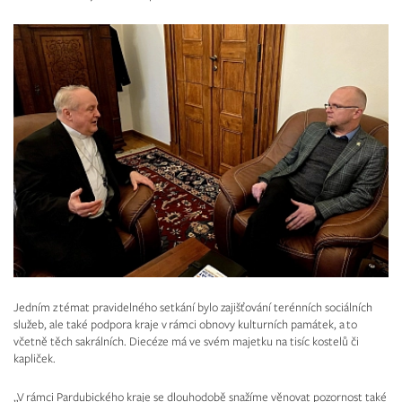
Jedním z témat pravidelného setkání bylo zajišťování terénních sociálních
služeb, ale také podpora kraje v rámci obnovy kulturních památek, a to
včetně těch sakrálních. Diecéze má ve svém majetku na tisíc kostelů či
kapliček.
„V rámci Pardubického kraje se dlouhodobě snažíme věnovat pozornost také