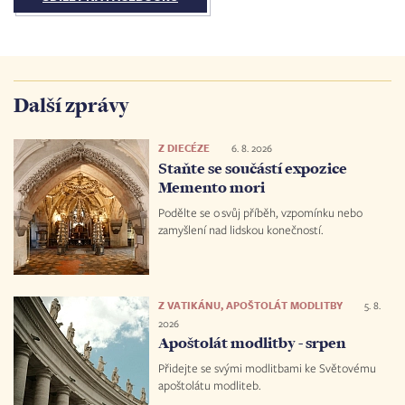
Další zprávy
Z DIECÉZE
6. 8. 2026
Staňte se součástí expozice
Memento mori
Podělte se o svůj příběh, vzpomínku nebo
zamyšlení nad lidskou konečností.
Z VATIKÁNU, APOŠTOLÁT MODLITBY
5. 8.
2026
Apoštolát modlitby - srpen
Přidejte se svými modlitbami ke Světovému
apoštolátu modliteb.