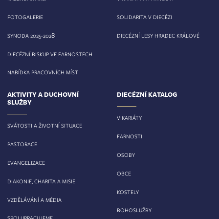
FOTOGALERIE
SOLIDARITA V DIECÉZI
8
SYNODA 2025-202
DIECÉZNÍ LESY HRADEC KRÁLOVÉ
DIECÉZNÍ BISKUP VE FARNOSTECH
NABÍDKA PRACOVNÍCH MÍST
AKTIVITY A DUCHOVNÍ
DIECÉZNÍ KATALOG
SLUŽBY
VIKARIÁTY
SVÁTOSTI A ŽIVOTNÍ SITUACE
FARNOSTI
PASTORACE
OSOBY
EVANGELIZACE
OBCE
DIAKONIE, CHARITA A MISIE
KOSTELY
VZDĚLÁVÁNÍ A MÉDIA
BOHOSLUŽBY
SPOLUPRACUJEME