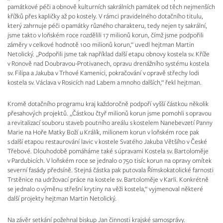
památkové péči a obnově kulturních sakrálních památek od těch nejmenších
křížků přes kapličky až po kostely. V rámci pravidelného dotačního titulu,
který zahrnuje péči o památky různého charakteru, tedy nejen ty sakrální,
jsme takto v loňském roce rozdělili 17 milionů korun, čímž jsme podpořili
záměry v celkové hodnotě 100 milionů korun,“ uvedl hejtman Martin
Netolický. „Podpořili jsme tak například další etapu obnovy kostela sv. Kříže
v Ronově nad Doubravou-Protivanech, opravu drenážního systému kostela
sv. Filipa a Jakuba v Trhové Kamenici, pokračování v opravě střechy lodi
kostela sv. Václava v Rosicích nad Labem a mnoho dalších,“ řekl hejtman.
Kromě dotačního programu kraj každoročně podpoří vyšší částkou několik
přesahových projektů. „Částkou čtyř milionů korun jsme pomohli s opravou
a revitalizací souboru staveb poutního areálu s kostelem Nanebevzetí Panny
Marie na Hoře Matky Boží u Králík, milionem korun v loňském roce pak
s další etapou restaurování lavic v kostele Svatého Jakuba Většího v České
Třebové. Dlouhodobě pomáháme také s úpravami Kostela sv. Bartoloměje
v Pardubicích. V loňském roce se jednalo o 750 tisíc korun na opravy omítek
severní fasády předsíně. Stejná částka pak putovala Římskokatolické farnosti
Trstěnice na udržovací práce na kostele sv. Bartoloměje v Karli. Konkrétně
se jednalo o výměnu střešní krytiny na věži kostela,“ vyjmenoval některé
další projekty hejtman Martin Netolický.
Na závěr setkání požehnal biskup Jan činnosti krajské samosprávy.