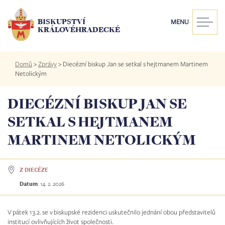
Přejít
k
BISKUPSTVÍ
MENU
hlavnímu
KRÁLOVÉHRADECKÉ
obsahu
Drobečková
Domů
>
Zprávy
>
Diecézní biskup Jan se setkal s hejtmanem Martinem
navigace
Netolickým
DIECÉZNÍ BISKUP JAN SE
SETKAL S HEJTMANEM
MARTINEM NETOLICKÝM
Z DIECÉZE
Datum
:
14. 2. 2026
V pátek 13.2. se v biskupské rezidenci uskutečnilo jednání obou představitelů
institucí ovlivňujících život společnosti.