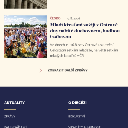
ČESKO
5. 8. 2026
Mladí křesťani zažijí v Ostravě
dny nabité duchovnem, hudbou
i zábavou
Ve dnech 11.-16.8. se v Ostravě uskuteční
Celostátní setkání mládeže, největší setkání
mladých katolíků v ČR.
ZOBRAZIT DALŠÍ ZPRÁVY
AKTUALITY
O DIECÉZI
ZPRÁVY
BISKUPSTVÍ
KALENDÁŘ AKCÍ
VIKARIÁTY A FARNOSTI