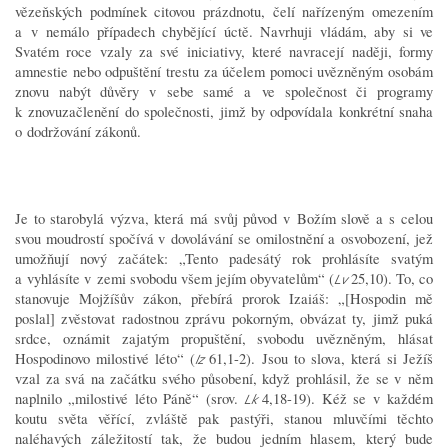
vězeňských podmínek citovou prázdnotu, čelí nařízeným omezením
a v nemálo případech chybějící úctě. Navrhuji vládám, aby si ve
Svatém roce vzaly za své iniciativy, které navracejí naději, formy
amnestie nebo odpuštění trestu za účelem pomoci uvězněným osobám
znovu nabýt důvěry v sebe samé a ve společnost či programy
k znovuzačlenění do společnosti, jimž by odpovídala konkrétní snaha
o dodržování zákonů.
Je to starobylá výzva, která má svůj původ v Božím slově a s celou
svou moudrostí spočívá v dovolávání se omilostnění a osvobození, jež
umožňují nový začátek: „Tento padesátý rok prohlásíte svatým
a vyhlásíte v zemi svobodu všem jejím obyvatelům“ (
25,10). To, co
Lv
stanovuje Mojžíšův zákon, přebírá prorok Izaiáš: „[Hospodin mě
poslal] zvěstovat radostnou zprávu pokorným, obvázat ty, jimž puká
srdce, oznámit zajatým propuštění, svobodu uvězněným, hlásat
Hospodinovo milostivé léto“ (
61,1-2). Jsou to slova, která si Ježíš
Iz
vzal za svá na začátku svého působení, když prohlásil, že se v něm
naplnilo „milostivé léto Páně“ (srov.
4,18-19). Kéž se v každém
Lk
koutu světa věřící, zvláště pak pastýři, stanou mluvčími těchto
naléhavých záležitostí tak, že budou jedním hlasem, který bude