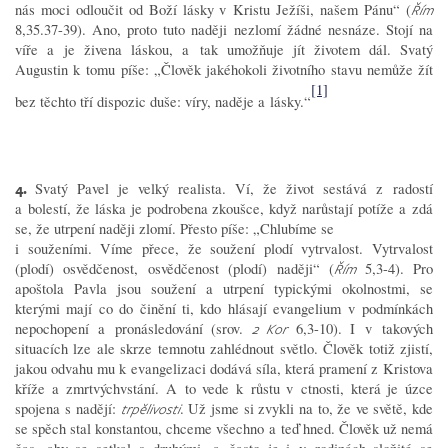
nás moci odloučit od Boží lásky v Kristu Ježíši, našem Pánu“ (
Řím
8,35.37-39). Ano, proto tuto naději nezlomí žádné nesnáze. Stojí na
víře a je živena láskou, a tak umožňuje jít životem dál. Svatý
Augustin k tomu píše: „Člověk jakéhokoli životního stavu nemůže žít
[1]
bez těchto tří dispozic duše: víry, naděje a lásky.“
4.
Svatý Pavel je velký realista. Ví, že život sestává z radostí
a bolestí, že láska je podrobena zkoušce, když narůstají potíže a zdá
se, že utrpení naději zlomí. Přesto píše: „Chlubíme se
i souženími. Víme přece, že soužení plodí vytrvalost. Vytrvalost
(plodí) osvědčenost, osvědčenost (plodí) naději“ (
5,3-4). Pro
Řím
apoštola Pavla jsou soužení a utrpení typickými okolnostmi, se
kterými mají co do činění ti, kdo hlásají evangelium v podmínkách
nepochopení a pronásledování (srov.
6,3-10). I v takových
2 Kor
situacích lze ale skrze temnotu zahlédnout světlo. Člověk totiž zjistí,
jakou odvahu mu k evangelizaci dodává síla, která pramení z Kristova
kříže a zmrtvýchvstání. A to vede k růstu v ctnosti, která je úzce
spojena s nadějí:
. Už jsme si zvykli na to, že ve světě, kde
trpělivosti
se spěch stal konstantou, chceme všechno a teď hned. Člověk už nemá