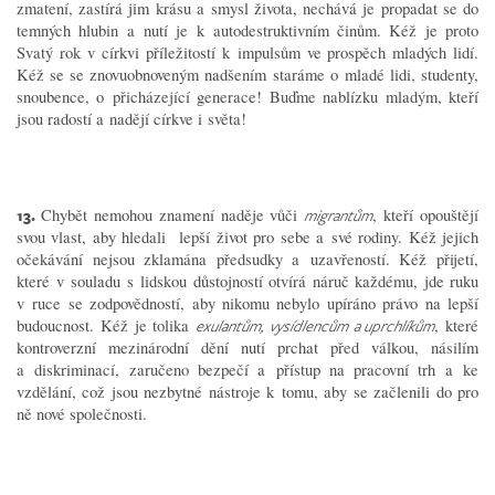
zmatení, zastírá jim krásu a smysl života, nechává je propadat se do
temných hlubin a nutí je k autodestruktivním činům. Kéž je proto
Svatý rok v církvi příležitostí k impulsům ve prospěch mladých lidí.
Kéž se se znovuobnoveným nadšením staráme o mladé lidi, studenty,
snoubence, o přicházející generace! Buďme nablízku mladým, kteří
jsou radostí a nadějí církve i světa!
13.
Chybět nemohou znamení naděje vůči
, kteří opouštějí
migrantům
svou vlast, aby hledali lepší život pro sebe a své rodiny. Kéž jejich
očekávání nejsou zklamána předsudky a uzavřeností. Kéž přijetí,
které v souladu s lidskou důstojností otvírá náruč každému, jde ruku
v ruce se zodpovědností, aby nikomu nebylo upíráno právo na lepší
budoucnost. Kéž je tolika
, které
exulantům, vysídlencům a uprchlíkům
kontroverzní mezinárodní dění nutí prchat před válkou, násilím
a diskriminací, zaručeno bezpečí a přístup na pracovní trh a ke
vzdělání, což jsou nezbytné nástroje k tomu, aby se začlenili do pro
ně nové společnosti.