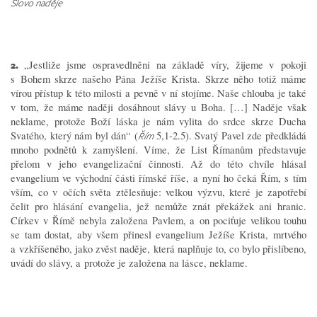
Slovo naděje
2.
„Jestliže jsme ospravedlněni na základě víry, žijeme v pokoji
s Bohem skrze našeho Pána Ježíše Krista. Skrze něho totiž máme
vírou přístup k této milosti a pevně v ní stojíme. Naše chlouba je také
v tom, že máme naději dosáhnout slávy u Boha. […] Naděje však
neklame, protože Boží láska je nám vylita do srdce skrze Ducha
Svatého, který nám byl dán“ (
5,1-2.5). Svatý Pavel zde předkládá
Řím
mnoho podnětů k zamyšlení. Víme, že List Římanům představuje
přelom v jeho evangelizační činnosti. Až do této chvíle hlásal
evangelium ve východní části římské říše, a nyní ho čeká Řím, s tím
vším, co v očích světa ztělesňuje: velkou výzvu, které je zapotřebí
čelit pro hlásání evangelia, jež nemůže znát překážek ani hranic.
Církev v Římě nebyla založena Pavlem, a on pociťuje velikou touhu
se tam dostat, aby všem přinesl evangelium Ježíše Krista, mrtvého
a vzkříšeného, jako zvěst naděje, která naplňuje to, co bylo přislíbeno,
uvádí do slávy, a protože je založena na lásce, neklame.