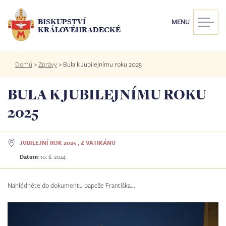
Přejít
k
BISKUPSTVÍ
MENU
hlavnímu
KRÁLOVÉHRADECKÉ
obsahu
Drobečková
Domů
>
Zprávy
>
Bula k Jubilejnímu roku 2025
navigace
BULA K JUBILEJNÍMU ROKU
2025
JUBILEJNÍ ROK 2025 , Z VATIKÁNU
Datum
:
10. 6. 2024
Nahlédněte do dokumentu papeže Františka...