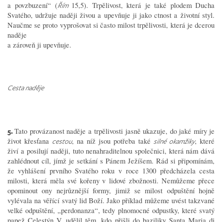
a povzbuzení“ (
15,5). Trpělivost, která je také plodem Ducha
Řím
Svatého, udržuje naději živou a upevňuje ji jako ctnost a životní styl.
Naučme se proto vyprošovat si často milost trpělivosti, která je dcerou
naděje
a zároveň ji upevňuje.
Cesta naděje
5.
Tato provázanost naděje a trpělivosti jasně ukazuje, do jaké míry je
život křesťana
, na níž jsou potřeba také
, které
cestou
silné okamžiky
živí a posilují naději, tuto nenahraditelnou společnici, která nám dává
zahlédnout cíl, jímž je setkání s Pánem Ježíšem. Rád si připomínám,
že vyhlášení prvního Svatého roku v roce 1300 předcházela cesta
milosti, která měla své kořeny v lidové zbožnosti. Nemůžeme přece
opominout ony nejrůznější formy, jimiž se milost odpuštění hojně
vylévala na věřící svatý lid Boží. Jako příklad můžeme uvést takzvané
velké odpuštění, „perdonanza“, tedy plnomocné odpustky, které svatý
papež Celestýn V. udělil těm, kdo přišli do baziliky Santa Maria di