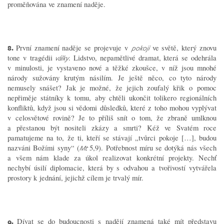
proměňována ve znamení naděje.
8.
První znamení naděje se projevuje v
ve světě, který znovu
pokoji
tone v tragédii
. Lidstvo, nepamětlivé dramat, která se odehrála
války
v minulosti, je vystaveno nové a těžké zkoušce, v níž jsou mnohé
národy sužovány krutým násilím. Je ještě něco, co tyto národy
nemusely snášet? Jak je možné, že jejich zoufalý křik o pomoc
nepřiměje státníky k tomu, aby chtěli ukončit tolikero regionálních
konfliktů, když jsou si vědomi důsledků, které z toho mohou vyplývat
v celosvětové rovině? Je to příliš snít o tom, že zbraně umlknou
a přestanou být nositeli zkázy a smrti? Kéž ve Svatém roce
pamatujeme na to, že ti, kteří se stávají „tvůrci pokoje […], budou
nazváni Božími syny“ (
5,9). Potřebnost míru se dotýká nás všech
Mt
a všem nám klade za úkol realizovat konkrétní projekty. Nechť
nechybí úsilí diplomacie, která by s odvahou a tvořivostí vytvářela
prostory k jednání, jejichž cílem je trvalý mír.
9.
Dívat se do budoucnosti s nadějí znamená také mít představu