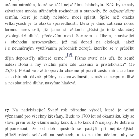
určena národům, které se těší největšímu blahobytu. Kéž by uznaly
závažnost mnoha učiněných rozhodnutí a stanovily, že
odpustí dluhy
zemím, které je nikdy nebudou moci splatit. Spíše než otázka
velkorysosti je to otázka spravedlnosti, která je dnes zatížena novou
formou nerovnosti, jíž jsme si vědomi: „Existuje totiž skutečný
‚ekologický dluh‘, především mezi Severem a Jihem, související
s obchodní nerovnováhou, jež má dopad na ekologii, jakož
i s neúměrným využíváním přírodních zdrojů, kterého se v průběhu
[9]
dějin dopouštěly některé země.“
Písmo svaté nás učí, že země
náleží Bohu a my všichni jsme zde „cizinci a přistěhovalci“ (
Lv
25,23). Pokud ve světě opravdu chceme připravit cestu míru, snažme
se odstranit dávné příčiny nespravedlnosti, smažme nespravedlivé
a nesplatitelné dluhy, nasyťme hladové.
17.
Na nadcházející Svatý rok připadne výročí, které je velmi
významné pro všechny křesťany. Bude to 1700 let od okamžiku, kdy se
slavil první velký ekumenický koncil, a to koncil Nicejský. Je dobré si
připomenout, že od dob apoštolů se pastýři při nejrůznějších
příležitostech scházeli na sněmech, a to za tím účelem, aby se