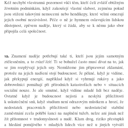
Kéž nechybí všestranná pozornost vůči těm, kteří čelí zvlášť obtížným
životním podmínkám, když zakoušejí vlastní slabost, zejména pokud
jsou stiženi takovými nemocemi nebo hendikepy, které velmi omezují
jejich osobní nezávislost. Péče o ně je hymnem oslavujícím lidskou
důstojnost, zpěvem naděje, který si žádá, aby se k němu jako sbor
připojila celá společnost.
12.
Znamení naděje potřebují také ti, kteří jsou jejím samotným
ztělesněním, a to
. Ti se bohužel často musí dívat na to, jak
mladí lidé
se jim rozplývají jejich sny. Nemůžeme jim připravovat zklamání,
protože na jejich nadšení stojí budoucnost. Je pěkné, když je vidíme,
jak překypují energií, například když si vyhrnují rukávy a jako
dobrovolníci pomáhají při přírodních katastrofách nebo v situacích
sociální nouze. Je ale smutné, když vidíme mladé lidi bez naděje.
Ostatně když je budoucnost nejistá a neskýtá příležitosti
k uskutečnění snů, když studium není odrazovým můstkem a hrozí, že
nedostatek pracovních příležitostí nebo nedostatečně stabilní
zaměstnání zcela pohřbí šanci na naplnění tužeb, nelze ani jinak než
žít přítomnost v trudomyslnosti a nudě. Klam drog, riziko přestupků
a hledání pomíjivého v mladých lidech více než u jiných vytváří