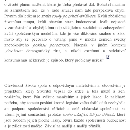
o životě plném nadšení, které je třeba předávat dál. Bohužel musíme
se zármutkem říci, že v řadě situací nám tato perspektiva chybí.
Prvním důsledkem je
. Kvůli zběsilému
ztráta touhy po předávání života
životnímu tempu, kvůli obavám stran budoucnosti, kvůli nejistotě
v zaměstnání a chybějícímu odpovídajícímu sociálnímu zabezpečení,
kvůli společenským modelům, kde je vše diktováno snahou o zisk,
místo aby se pečovalo o vztahy, jsme v mnoha zemích svědky
znepokojivého
. Naopak v jiném kontextu
poklesu porodnosti
„obviňovat demografický růst, a nikoli extrémní a selektivní
[5]
konzumismus některých je způsob, který problémy neřeší“.
Otevřenost životu spolu s odpovědným mateřstvím a otcovstvím je
projektem, který Stvořitel vepsal do srdce a těla mužů a žen,
posláním, které Pán svěřuje manželům a jejich lásce. Je naléhavě
potřeba, aby tomuto poslání kromě legislativního úsilí států nechyběla
ani podpora společenství věřících a celé občanské společnosti se
všemi jejími součástmi, protože
, které
touha mladých lidí po dětech
jsou ovocem jejich plodné lásky, otvírá každé společnosti budoucnost
a je záležitostí naděje. Závisí na naději a naději přináší.