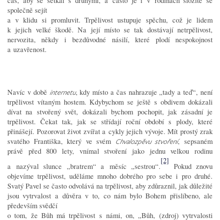
čas, aby se setkal s druhými, a často je i v rodinách složité se
společně sejít
a v klidu si promluvit. Trpělivost ustupuje spěchu, což je lidem
k jejich velké škodě. Na její místo se tak dostávají netrpělivost,
nervozita, někdy i bezdůvodné násilí, které plodí nespokojnost
a uzavřenost.
Navíc v době
, kdy místo a čas nahrazuje „tady a teď“, není
internetu
trpělivost vítaným hostem. Kdybychom se ještě s obdivem dokázali
dívat na stvořený svět, dokázali bychom pochopit, jak zásadní je
trpělivost. Čekat tak, jak se střídají roční období s plody, které
přinášejí. Pozorovat život zvířat a cykly jejich vývoje. Mít prostý zrak
svatého Františka, který ve svém
, sepsaném
Chvalozpěvu stvoření
právě před 800 lety, vnímal stvoření jako jednu velkou rodinu
[2]
a nazýval slunce „bratrem“ a měsíc „sestrou“.
Pokud znovu
objevíme trpělivost, uděláme mnoho dobrého pro sebe i pro druhé.
Svatý Pavel se často odvolává na trpělivost, aby zdůraznil, jak důležité
jsou vytrvalost a důvěra v to, co nám bylo Bohem přislíbeno, ale
především svědčí
o tom, že Bůh má trpělivost s námi, on, „Bůh, (zdroj) vytrvalosti