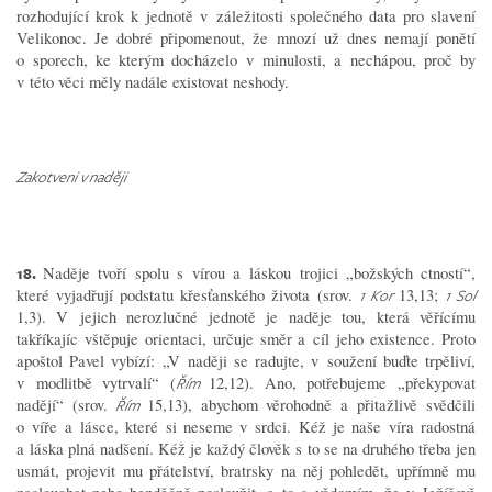
rozhodující krok k jednotě v záležitosti společného data pro slavení
Velikonoc. Je dobré připomenout, že mnozí už dnes nemají ponětí
o sporech, ke kterým docházelo v minulosti, a nechápou, proč by
v této věci měly nadále existovat neshody.
Zakotveni v naději
18.
Naděje tvoří spolu s vírou a láskou trojici „božských ctností“,
které vyjadřují podstatu křesťanského života (srov.
13,13;
1 Kor
1 Sol
1,3). V jejich nerozlučné jednotě je naděje tou, která věřícímu
takříkajíc vštěpuje orientaci, určuje směr a cíl jeho existence. Proto
apoštol Pavel vybízí: „V naději se radujte, v soužení buďte trpěliví,
v modlitbě vytrvalí“ (
12,12). Ano, potřebujeme „překypovat
Řím
nadějí“ (srov.
15,13), abychom věrohodně a přitažlivě svědčili
Řím
o víře a lásce, které si neseme v srdci. Kéž je naše víra radostná
a láska plná nadšení. Kéž je každý člověk s to se na druhého třeba jen
usmát, projevit mu přátelství, bratrsky na něj pohledět, upřímně mu