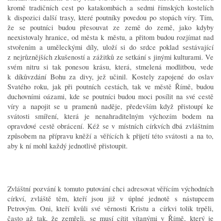
kromě tradičních cest po katakombách a sedmi římských kostelích
k dispozici další trasy, které poutníky povedou po stopách víry. Tím,
že se poutníci budou přesouvat ze země do země, jako kdyby
neexistovaly hranice, od města k městu, a přitom budou rozjímat nad
stvořením a uměleckými díly, uloží si do srdce poklad sestávající
z nejrůznějších zkušeností a zážitků ze setkání s jinými kulturami. Ve
svém nitru si tak ponesou krásu, která, stmelená modlitbou, vede
k díkůvzdání Bohu za divy, jež učinil. Kostely zapojené do oslav
Svatého roku, jak při poutních cestách, tak ve městě Římě, budou
duchovními oázami, kde se poutníci budou moci posílit na své cestě
víry a napojit se u pramenů naděje, především když přistoupí ke
svátosti smíření, která je nenahraditelným výchozím bodem na
opravdové cestě obrácení. Kéž se v místních církvích dbá zvláštním
způsobem na přípravu kněží a věřících k přijetí této svátosti a na to,
aby k ní mohl každý jednotlivě přistoupit.
Zvláštní pozvání k tomuto putování chci adresovat věřícím východních
církví, zvláště těm, kteří jsou již v úplné jednotě s nástupcem
Petrovým. Oni, kteří kvůli své věrnosti Kristu a církvi tolik trpěli,
často až tak, že zemřeli, se musí cítit vítanými v Římě, který je