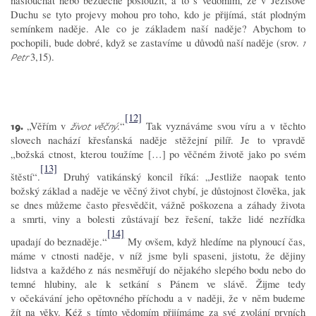
naslouchat nebo bezděčně posloužit, a to s vědomím, že v Ježíšově
Duchu se tyto projevy mohou pro toho, kdo je přijímá, stát plodným
semínkem naděje. Ale co je základem naší naděje? Abychom to
pochopili, bude dobré, když se zastavíme u důvodů naší naděje (srov.
1
3,15).
Petr
[12]
19.
„Věřím v
.“
Tak vyznáváme svou víru a v těchto
život věčný
slovech nachází křesťanská naděje stěžejní pilíř. Je to vpravdě
„božská ctnost, kterou toužíme […] po věčném životě jako po svém
[13]
štěstí“.
Druhý vatikánský koncil říká: „Jestliže naopak tento
božský základ a naděje ve věčný život chybí, je důstojnost člověka, jak
se dnes můžeme často přesvědčit, vážně poškozena a záhady života
a smrti, viny a bolesti zůstávají bez řešení, takže lidé nezřídka
[14]
upadají do beznaděje.“
My ovšem, když hledíme na plynoucí čas,
máme v ctnosti naděje, v níž jsme byli spaseni, jistotu, že dějiny
lidstva a každého z nás nesměřují do nějakého slepého bodu nebo do
temné hlubiny, ale k setkání s Pánem ve slávě. Žijme tedy
v očekávání jeho opětovného příchodu a v naději, že v něm budeme
žít na věky. Kéž s tímto vědomím přijímáme za své zvolání prvních