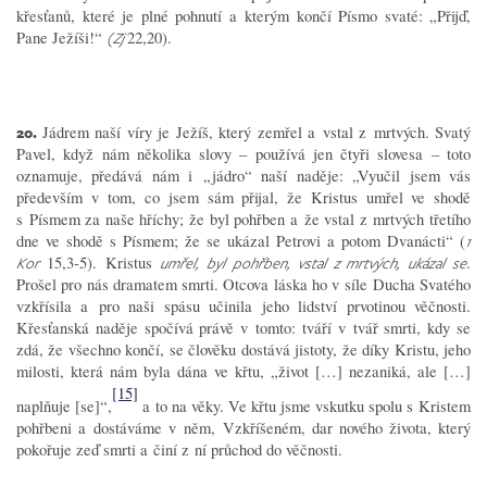
křesťanů, které je plné pohnutí a kterým končí Písmo svaté: „Přijď,
Pane Ježíši!“
22,20).
(Zj
20.
Jádrem naší víry je Ježíš, který zemřel a vstal z mrtvých. Svatý
Pavel, když nám několika slovy – používá jen čtyři slovesa – toto
oznamuje, předává nám i „jádro“ naší naděje: „Vyučil jsem vás
především v tom, co jsem sám přijal, že Kristus umřel ve shodě
s Písmem za naše hříchy; že byl pohřben a že vstal z mrtvých třetího
dne ve shodě s Písmem; že se ukázal Petrovi a potom Dvanácti“ (
1
15,3-5). Kristus
.
Kor
umřel, byl pohřben, vstal z mrtvých, ukázal se
Prošel pro nás dramatem smrti. Otcova láska ho v síle Ducha Svatého
vzkřísila a pro naši spásu učinila jeho lidství prvotinou věčnosti.
Křesťanská naděje spočívá právě v tomto: tváří v tvář smrti, kdy se
zdá, že všechno končí, se člověku dostává jistoty, že díky Kristu, jeho
milosti, která nám byla dána ve křtu, „život […] nezaniká, ale […]
[15]
naplňuje [se]“,
a to na věky. Ve křtu jsme vskutku spolu s Kristem
pohřbeni a dostáváme v něm, Vzkříšeném, dar nového života, který
pokořuje zeď smrti a činí z ní průchod do věčnosti.