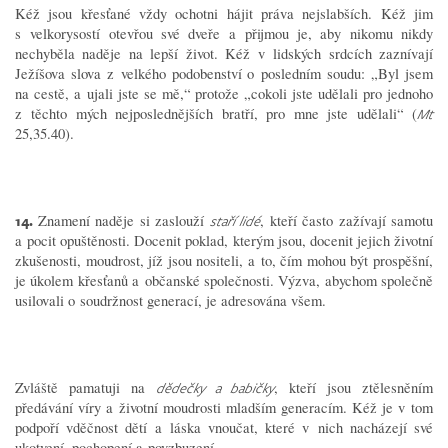
Kéž jsou křesťané vždy ochotni hájit práva nejslabších. Kéž jim
s velkorysostí otevřou své dveře a přijmou je, aby nikomu nikdy
nechyběla naděje na lepší život. Kéž v lidských srdcích zaznívají
Ježíšova slova z velkého podobenství o posledním soudu: „Byl jsem
na cestě, a ujali jste se mě,“ protože „cokoli jste udělali pro jednoho
z těchto mých nejposlednějších bratří, pro mne jste udělali“ (
Mt
25,35.40).
14.
Znamení naděje si zaslouží
, kteří často zažívají samotu
staří lidé
a pocit opuštěnosti. Docenit poklad, kterým jsou, docenit jejich životní
zkušenosti, moudrost, jíž jsou nositeli, a to, čím mohou být prospěšní,
je úkolem křesťanů a občanské společnosti. Výzva, abychom společně
usilovali o soudržnost generací, je adresována všem.
Zvláště pamatuji na
, kteří jsou ztělesněním
dědečky a babičky
předávání víry a životní moudrosti mladším generacím. Kéž je v tom
podpoří vděčnost dětí a láska vnoučat, které v nich nacházejí své
ukotvení, pochopení a povzbuzení.