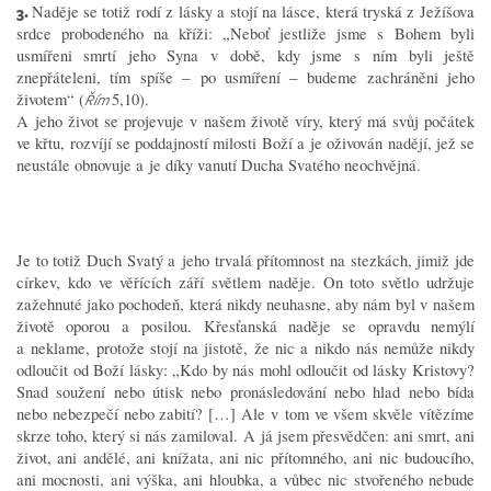
3.
Naděje se totiž rodí z lásky a stojí na lásce, která tryská z Ježíšova
srdce probodeného na kříži: „Neboť jestliže jsme s Bohem byli
usmířeni smrtí jeho Syna v době, kdy jsme s ním byli ještě
znepřáteleni, tím spíše
po usm
íř
en
í
budeme zachr
á
n
ě
ni jeho
‒
‒
ž
ivotem“ (
5,10).
Řím
A jeho život se projevuje v našem životě víry, který má svůj počátek
ve křtu, rozvíjí se poddajností milosti Boží a je oživován nadějí, jež se
neustále obnovuje a je díky vanutí Ducha Svatého neochvějná.
Je to totiž Duch Svatý a jeho trvalá přítomnost na stezkách, jimiž jde
církev, kdo ve věřících září světlem naděje. On toto světlo udržuje
zažehnuté jako pochodeň, která nikdy neuhasne, aby nám byl v našem
životě oporou a posilou. Křesťanská naděje se opravdu nemýlí
a neklame, protože stojí na jistotě, že nic a nikdo nás nemůže nikdy
odloučit od Boží lásky: „Kdo by nás mohl odloučit od lásky Kristovy?
Snad soužení nebo útisk nebo pronásledování nebo hlad nebo bída
nebo nebezpečí nebo zabití? […] Ale v tom ve všem skvěle vítězíme
skrze toho, který si nás zamiloval. A já jsem přesvědčen: ani smrt, ani
život, ani andělé, ani knížata, ani nic přítomného, ani nic budoucího,
ani mocnosti, ani výška, ani hloubka, a vůbec nic stvořeného nebude