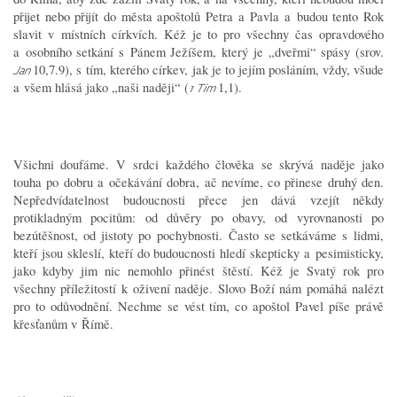
přijet nebo přijít do města apoštolů Petra a Pavla a budou tento Rok
slavit v místních církvích. Kéž je to pro všechny čas opravdového
a osobního setkání s Pánem Ježíšem, který je „dveřmi“ spásy (srov.
10,7.9), s tím, kterého církev, jak je to jejím posláním, vždy, všude
Jan
a všem hlásá jako „naši naději“ (
1,1).
1 Tim
Všichni doufáme. V srdci každého člověka se skrývá naděje jako
touha po dobru a očekávání dobra, ač nevíme, co přinese druhý den.
Nepředvídatelnost budoucnosti přece jen dává vzejít někdy
protikladným pocitům: od důvěry po obavy, od vyrovnanosti po
bezútěšnost, od jistoty po pochybnosti. Často se setkáváme s lidmi,
kteří jsou skleslí, kteří do budoucnosti hledí skepticky a pesimisticky,
jako kdyby jim nic nemohlo přinést štěstí. Kéž je Svatý rok pro
všechny příležitostí k oživení naděje. Slovo Boží nám pomáhá nalézt
pro to odůvodnění. Nechme se vést tím, co apoštol Pavel píše právě
křesťanům v Římě.