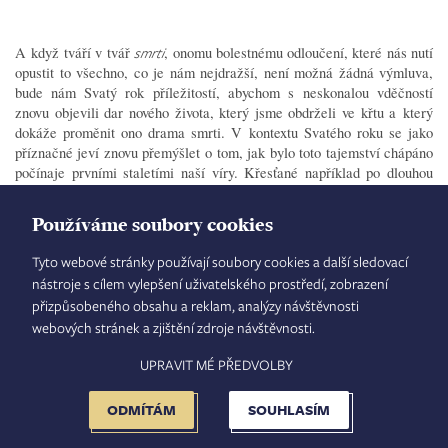
A když tváří v tvář
, onomu bolestnému odloučení, které nás nutí
smrti
opustit to všechno, co je nám nejdražší, není možná žádná výmluva,
bude nám Svatý rok příležitostí, abychom s neskonalou vděčností
znovu objevili dar nového života, který jsme obdrželi ve křtu a který
dokáže proměnit ono drama smrti. V kontextu Svatého roku se jako
příznačné jeví znovu přemýšlet o tom, jak bylo toto tajemství chápáno
počínaje prvními staletími naší víry. Křesťané například po dlouhou
dobu zhotovovali křtitelnice ve tvaru osmiúhelníku, a dosud můžeme
obdivovat řadu starobylých baptisterií, která jsou také osmiboká, jako
Používáme soubory cookies
v Římě u Svatého Jana v Lateránu. Tento tvar poukazuje na to, že
v křestním prameni se začíná osmý den, tedy den vzkříšení, den, který
Tyto webové stránky používají soubory cookies a další sledovací
jde za rámec obvyklého týdenního rytmu života, a tak otvírá běh času
nástroje s cílem vylepšení uživatelského prostředí, zobrazení
rozměru věčnosti, životu, který trvá na věky. Toto je cíl, ke kterému
přizpůsobeného obsahu a reklam, analýzy návštěvnosti
vztahujeme naše pozemské putování (srov.
6,22).
Řím
webových stránek a zjištění zdroje návštěvnosti.
UPRAVIT MÉ PŘEDVOLBY
Nejpřesvědčivějšími svědky této naděje nám jsou
, kteří se
mučedníci
ODMÍTÁM
SOUHLASÍM
díky své pevné víře ve zmrtvýchvstalého Krista dokázali vzdát
samotného života zde na zemi, aby nezradili svého Pána. Žili ve všech