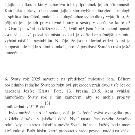
i jejich matkou a který uchovává tolik připomínek jejich přítomnosti.
Katolická církev, obohacená jejich starobylými liturgiemi, teologií
a spiritualitou Otců, mnichů a teologů, chce symbolicky vyjádřit to, že
přijímá je i jejich pravoslavné bratry a sestry v době, ve které už
zažívají putování po křížové cestě, kvůli níž jsou často nuceni opustit
svou vlast, svá posvátná místa, odkud je vstříc bezpečnějším zemím
vyhání násilí a nestabilita. Naděje, že jsou milováni církví, která je
neopustí, ale půjde s nimi kamkoli, pro ně poselství Svatého roku ještě
umocňuje.
6.
Svatý rok 2025 navazuje na předchozí milostivá léta. Během
posledního řádného Svatého roku byl překročen práh dvou tisíc let od
narození Ježíše Krista. Poté, 13. března 2015, jsem vyhlásil
mimořádný Svatý rok s tím záměrem, aby se mohla projevit
[3]
„milosrdná tvář“ Boha
a bylo možné se s ní setkat, což je ústřední zvěst evangelia pro
každého člověka v jakékoli době. Nyní nastal čas nového Svatého
roku, kdy se znovu dokořán otevře Svatá brána a každý bude moci
živě zakusit Boží lásku, která probouzí v srdci pevnou naději na spásu