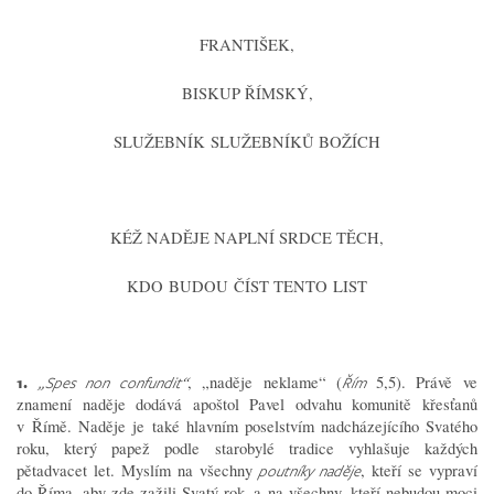
FRANTIŠEK,
BISKUP ŘÍMSKÝ,
SLUŽEBNÍK SLUŽEBNÍKŮ BOŽÍCH
KÉŽ NADĚJE NAPLNÍ SRDCE TĚCH,
KDO BUDOU ČÍST TENTO LIST
1.
, „naděje neklame“ (
5,5). Právě ve
„Spes non confundit“
Řím
znamení naděje dodává apoštol Pavel odvahu komunitě křesťanů
v Římě. Naděje je také hlavním poselstvím nadcházejícího Svatého
roku, který papež podle starobylé tradice vyhlašuje každých
pětadvacet let. Myslím na všechny
, kteří se vypraví
poutníky naděje
do Říma, aby zde zažili Svatý rok, a na všechny, kteří nebudou moci