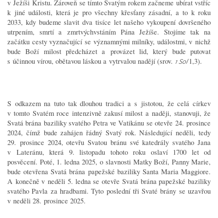
v Ježíši Kristu. Zároveň se tímto Svatým rokem začneme ubírat vstříc
k jiné události, která je pro všechny křesťany zásadní, a to k roku
2033, kdy budeme slavit dva tisíce let našeho vykoupení dovršeného
utrpením, smrtí a zmrtvýchvstáním Pána Ježíše. Stojíme tak na
začátku cesty vyznačující se významnými milníky, událostmi, v nichž
bude Boží milost předcházet a provázet lid, který bude putovat
s účinnou vírou, obětavou láskou a vytrvalou nadějí (srov.
1,3).
1 Sol
S odkazem na tuto tak dlouhou tradici a s jistotou, že celá církev
v tomto Svatém roce intenzivně zakusí milost a naději, stanovuji, že
Svatá brána baziliky svatého Petra ve Vatikánu se otevře 24. prosince
2024, čímž bude zahájen řádný Svatý rok. Následující neděli, tedy
29. prosince 2024, otevřu Svatou bránu své katedrály svatého Jana
v Lateránu, která 9. listopadu tohoto roku oslaví 1700 let od
posvěcení. Poté, 1. ledna 2025, o slavnosti Matky Boží, Panny Marie,
bude otevřena Svatá brána papežské baziliky Santa Maria Maggiore.
A konečně v neděli 5. ledna se otevře Svatá brána papežské baziliky
svatého Pavla za hradbami. Tyto poslední tři Svaté brány se uzavřou
v neděli 28. prosince 2025.