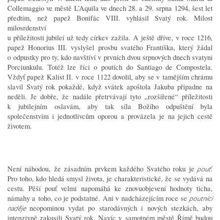
Collemaggio ve městě L’Aquila ve dnech 28. a 29. srpna 1294, šest let
předtím, než papež Bonifác VIII. vyhlásil Svatý rok. Milost
milosrdenství
u příležitosti jubileí už tedy církev zažila. A ještě dříve, v roce 1216,
papež Honorius III. vyslyšel prosbu svatého Františka, který žádal
o odpustky pro ty, kdo navštíví v prvních dvou srpnových dnech svatyni
Porciunkulu. Totéž lze říci o poutích do Santiago de Compostela.
Vždyť papež Kalist II. v roce 1122 dovolil, aby se v tamějším chrámu
slavil Svatý rok pokaždé, když svátek apoštola Jakuba připadne na
neděli. Je dobře, že nadále přetrvávají tyto „rozšířené“ příležitosti
k jubilejním oslavám, aby tak síla Božího odpuštění byla
společenstvím i jednotlivcům oporou a provázela je na jejich cestě
životem.
Není náhodou, že zásadním prvkem každého Svatého roku je
.
pouť
Pro toho, kdo hledá smysl života, je charakteristické, že se vydává na
cestu. Pěší pouť velmi napomáhá ke znovuobjevení hodnoty ticha,
námahy a toho, co je podstatné. Ani v nadcházejícím roce se
poutníci
neopominou vydat po starodávných i nových stezkách, aby
naděje
intenzivně zakusili Svatý rok. Navíc v samotném městě Římě budou