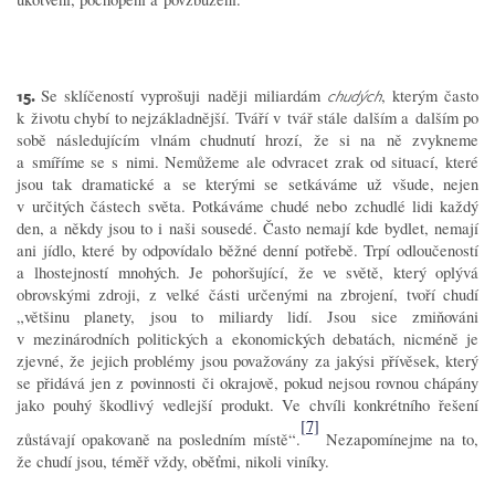
15.
Se sklíčeností vyprošuji naději miliardám
, kterým často
chudých
k životu chybí to nejzákladnější. Tváří v tvář stále dalším a dalším po
sobě následujícím vlnám chudnutí hrozí, že si na ně zvykneme
a smíříme se s nimi. Nemůžeme ale odvracet zrak od situací, které
jsou tak dramatické a se kterými se setkáváme už všude, nejen
v určitých částech světa. Potkáváme chudé nebo zchudlé lidi každý
den, a někdy jsou to i naši sousedé. Často nemají kde bydlet, nemají
ani jídlo, které by odpovídalo běžné denní potřebě. Trpí odloučeností
a lhostejností mnohých. Je pohoršující, že ve světě, který oplývá
obrovskými zdroji, z velké části určenými na zbrojení, tvoří chudí
„většinu planety, jsou to miliardy lidí. Jsou sice zmiňováni
v mezinárodních politických a ekonomických debatách, nicméně je
zjevné, že jejich problémy jsou považovány za jakýsi přívěsek, který
se přidává jen z povinnosti či okrajově, pokud nejsou rovnou chápány
jako pouhý škodlivý vedlejší produkt. Ve chvíli konkrétního řešení
[7]
zůstávají opakovaně na posledním místě“.
Nezapomínejme na to,
že chudí jsou, téměř vždy, oběťmi, nikoli viníky.