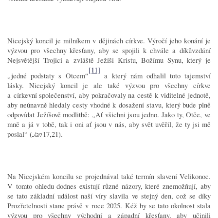
Nicejský koncil je milníkem v dějinách církve. Výročí jeho konání je
výzvou pro všechny křesťany, aby se spojili k chvále a díkůvzdání
Nejsvětější Trojici a zvláště Ježíši Kristu, Božímu Synu, který je
[11]
„jedné podstaty s Otcem“
a který nám odhalil toto tajemství
lásky. Nicejský koncil je ale také výzvou pro všechny církve
a církevní společenství, aby pokračovaly na cestě k viditelné jednotě,
aby neúnavně hledaly cesty vhodné k dosažení stavu, který bude plně
odpovídat Ježíšově modlitbě: „Ať všichni jsou jedno. Jako ty, Otče, ve
mně a já v tobě, tak i oni ať jsou v nás, aby svět uvěřil, že ty jsi mě
poslal“ (
17,21).
Jan
Na Nicejském koncilu se projednával také termín slavení Velikonoc.
V tomto ohledu dodnes existují různé názory, které znemožňují, aby
se tato základní událost naší víry slavila ve stejný den, což se díky
Prozřetelnosti stane právě v roce 2025. Kéž by se tato okolnost stala
výzvou pro všechny východní a západní křesťany, aby učinili