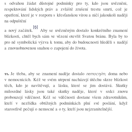
s odvahou žádat důstojné podmínky pro ty, kdo jsou uvězněni,
respektování lidských práv a zvláště zrušení trestu smrti, což je
opatření, které je v rozporu s křesťanskou vírou a ničí jakoukoli naději
na odpuštění
[6]
a nový začátek.
Aby se uvězněným dostalo konkrétního znamení
blízkosti, chtěl bych sám ve vězení otevřít Svatou bránu. Byla by to
pro ně symbolická výzva k tomu, aby do budoucnosti hleděli s nadějí
a znovuobnovenou snahou o zapojení do života.
11.
Je třeba, aby se znamení naděje dostalo
, doma nebo
nemocným
v nemocnicích. Kéž ve svém utrpení nacházejí útěchu skrze blízkost
těch, kdo je navštěvují, a lásku, které se jim dostává. Skutky
milosrdné lásky jsou také skutky naděje, které v srdci znovu
probouzejí vděčnost. Kéž se vděčnosti dostane všem zdravotníkům,
kteří v nezřídka obtížných podmínkách plní své poslání, když
starostlivě pečují o nemocné a o ty, kteří jsou nejzranitelnější.