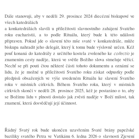
Dále stanovuji, aby v neděli 29. prosince 2024 diecézní biskupové ve
všech katedrálách
a konkatedrálách slavili u příležitosti slavnostního zahájení Svatého
roku eucharistii, a to podle Rituálu, který bude k této události
připraven. Pokud jde o slavení této mše svaté v konkatedrále, může
biskupa nahradit jeho delegát, který k tomu bude výslovně určen. Kéž
pouť konaná do katedrály z určitého kostela zvoleného ke
je
collectio
znamením cesty naděje, která ve světle Božího slova stmeluje věřící.
Nechť se při pouti čtou některé části tohoto dokumentu a oznámí se
lidu, že je možné u příležitosti Svatého roku získat odpustky podle
předpisů obsažených ve výše uvedeném Rituálu ke slavení Svatého
roku v místních církvích. Během Svatého roku, který v místních
církvích skončí v neděli 28. prosince 2025, kéž je postaráno o to, aby
se Božímu lidu v plnosti dostalo jak zvěsti naděje v Boží milost, tak
znamení, která dosvědčují její účinnost.
Řádný Svatý rok bude ukončen uzavřením Svaté brány papežské
baziliky svatého Petra ve Vatikánu 6. ledna 2026 o slavnosti Zjevení