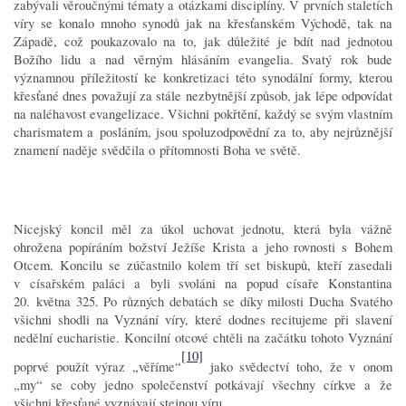
zabývali věroučnými tématy a otázkami disciplíny. V prvních staletích
víry se konalo mnoho synodů jak na křesťanském Východě, tak na
Západě, což poukazovalo na to, jak důležité je bdít nad jednotou
Božího lidu a nad věrným hlásáním evangelia. Svatý rok bude
významnou příležitostí ke konkretizaci této synodální formy, kterou
křesťané dnes považují za stále nezbytnější způsob, jak lépe odpovídat
na naléhavost evangelizace. Všichni pokřtění, každý se svým vlastním
charismatem a posláním, jsou spoluzodpovědní za to, aby nejrůznější
znamení naděje svědčila o přítomnosti Boha ve světě.
Nicejský koncil měl za úkol uchovat jednotu, která byla vážně
ohrožena popíráním božství Ježíše Krista a jeho rovnosti s Bohem
Otcem. Koncilu se zúčastnilo kolem tří set biskupů, kteří zasedali
v císařském paláci a byli svoláni na popud císaře Konstantina
20. května 325. Po různých debatách se díky milosti Ducha Svatého
všichni shodli na Vyznání víry, které dodnes recitujeme při slavení
nedělní eucharistie. Koncilní otcové chtěli na začátku tohoto Vyznání
[10]
poprvé použít výraz „věříme“
jako svědectví toho, že v onom
„my“ se coby jedno společenství potkávají všechny církve a že
všichni křesťané vyznávají stejnou víru.