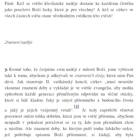
Páně. Kéž se světlo křesťanské naděje dostane ke každému člověku
jako poselství Boží lásky, která je pro všechny! A kéž se církev ve
všech částech světa stane věrohodným svědkem této zvěsti!
Znamení naděje
7.
Kromě toho, že čerpáme svou naději z milosti Boží, jsme vybízeni
také k tomu, abychom ji odkrývali ve
, která nám Pán
znameních doby
dává. Jak stanovuje II. vatikánský koncil, církev „musí neustále
zkoumat znamení doby a vykládat je ve světle evangelia, aby mohla
způsobem každé generaci přiměřeným odpovídat na věčné otázky,
které si lidé kladou: Jaký je smysl přítomného a budoucího života
[4]
a jaký je jejich vzájemný vztah“.
Je tedy zapotřebí věnovat
pozornost oněm tolika dobrům, která jsou ve světě přítomna, abychom
neupadli v pokušení považovat se za ty, kdo jsou přemáháni zlem
a násilím. Ale znamení doby, ke kterým patří touha lidského srdce,
jež potřebuje spásnou Boží přítomnost, si žádají, aby byla