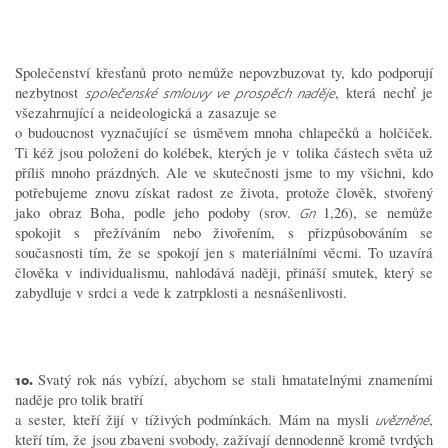
Společenství křesťanů proto nemůže nepovzbuzovat ty, kdo podporují
nezbytnost
, která nechť je
společenské smlouvy ve prospěch naděje
všezahrnující a neideologická a zasazuje se
o budoucnost vyznačující se úsměvem mnoha chlapečků a holčiček.
Ti kéž jsou položeni do kolébek, kterých je v tolika částech světa už
příliš mnoho prázdných. Ale ve skutečnosti jsme to my všichni, kdo
potřebujeme znovu získat radost ze života, protože člověk, stvořený
jako obraz Boha, podle jeho podoby (srov.
1,26), se nemůže
Gn
spokojit s přežíváním nebo živořením, s přizpůsobováním se
současnosti tím, že se spokojí jen s materiálními věcmi. To uzavírá
člověka v individualismu, nahlodává naději, přináší smutek, který se
zabydluje v srdci a vede k zatrpklosti a nesnášenlivosti.
10.
Svatý rok nás vybízí, abychom se stali hmatatelnými znameními
naděje pro tolik bratří
a sester, kteří žijí v tíživých podmínkách. Mám na mysli
,
uvězněné
kteří tím, že jsou zbaveni svobody, zažívají dennodenně kromě tvrdých