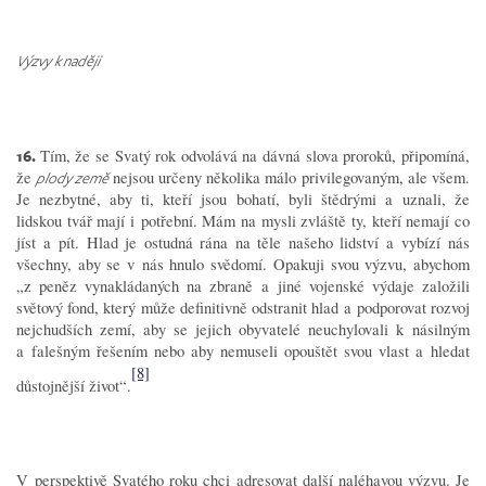
Výzvy k naději
16.
Tím, že se Svatý rok odvolává na dávná slova proroků, připomíná,
že
nejsou určeny několika málo privilegovaným, ale všem.
plody země
Je nezbytné, aby ti, kteří jsou bohatí, byli štědrými a uznali, že
lidskou tvář mají i potřební. Mám na mysli zvláště ty, kteří nemají co
jíst a pít. Hlad je ostudná rána na těle našeho lidství a vybízí nás
všechny, aby se v nás hnulo svědomí. Opakuji svou výzvu, abychom
„z peněz vynakládaných na zbraně a jiné vojenské výdaje založili
světový fond, který může definitivně odstranit hlad a podporovat rozvoj
nejchudších zemí, aby se jejich obyvatelé neuchylovali k násilným
a falešným řešením nebo aby nemuseli opouštět svou vlast a hledat
[8]
důstojnější život“.
V perspektivě Svatého roku chci adresovat další naléhavou výzvu. Je