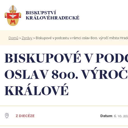
Přejít
k
BISKUPSTVÍ
hlavnímu
KRÁLOVÉHRADECKÉ
obsahu
Drobečková
Domů
>
Zprávy
>
Biskupové v podcastu v rámci oslav 800. výročí města Hrad
navigace
BISKUPOVÉ V POD
OSLAV 800. VÝRO
KRÁLOVÉ
Z DIECÉZE
Datum
:
6. 10. 20