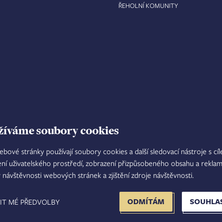
ŘEHOLNÍ KOMUNITY
žíváme soubory cookies
ebové stránky používají soubory cookies a další sledovací nástroje s cí
ení uživatelského prostředí, zobrazení přizpůsobeného obsahu a reklam
TISKOVÝ MLUVČÍ
INTRANET
M
y návštěvnosti webových stránek a zjištění zdroje návštěvnosti.
FOOTER
ODMÍTÁM
SOUHLA
IT MÉ PŘEDVOLBY
MENU