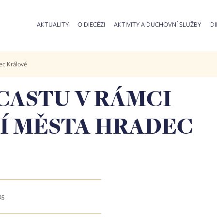
AKTUALITY
O DIECÉZI
AKTIVITY A DUCHOVNÍ SLUŽBY
DI
ec Králové
CASTU V RÁMCI
ČÍ MĚSTA HRADEC
25