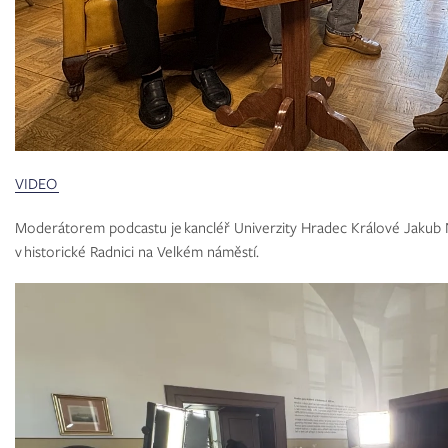
VIDEO
Moderátorem podcastu je kancléř Univerzity Hradec Králové Jakub 
v historické Radnici na Velkém náměstí.