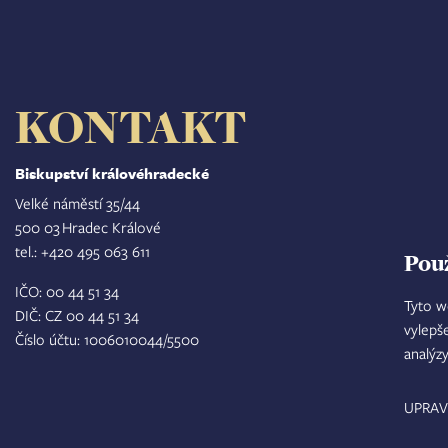
KONTAKT
Biskupství královéhradecké
Velké náměstí 35/44
500 03 Hradec Králové
tel.: +420 495 063 611
Pou
IČO: 00 44 51 34
Tyto w
DIČ: CZ 00 44 51 34
vylepš
Číslo účtu: 1006010044/5500
analýz
UPRAV