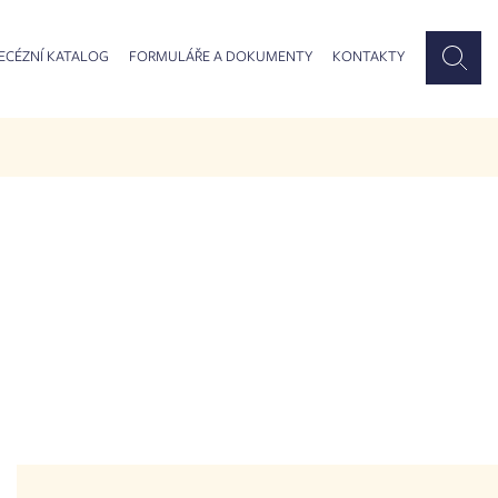
ECÉZNÍ KATALOG
FORMULÁŘE A DOKUMENTY
KONTAKTY