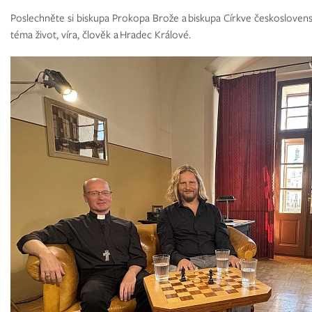
Poslechněte si biskupa Prokopa Brože a biskupa Církve českosloven
téma život, víra, člověk a Hradec Králové.