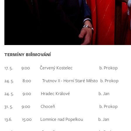
TERMÍNY BIŘMOVÁNÍ
17. 5. 9:00 Červený Kostelec b. Prokop
24. 5. 8:00 Trutnov II - Horní Staré Město b. Prokop
24. 5. 9:00 Hradec Králové b. Jan
31. 5. 9:00 Choceň b. Prokop
13.6. 15:00 Lomnice nad Popelkou
b. Jan