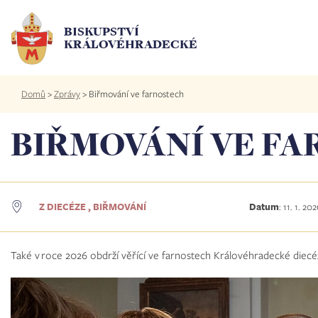
Přejít
k
BISKUPSTVÍ
hlavnímu
KRÁLOVÉHRADECKÉ
obsahu
Drobečková
Domů
>
Zprávy
>
Biřmování ve farnostech
navigace
BIŘMOVÁNÍ VE F
Z DIECÉZE , BIŘMOVÁNÍ
Datum
:
11. 1. 20
Také v roce 2026 obdrží věřící ve farnostech Královéhradecké diecé