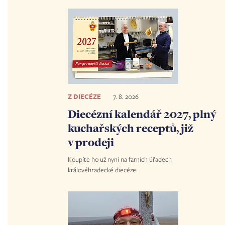
Z DIECÉZE
7. 8. 2026
Diecézní kalendář 2027, plný
kuchařských receptů, již
v prodeji
Koupíte ho už nyní na farních úřadech
královéhradecké diecéze.