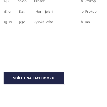
14. 6. 10:00 Proseč b. Prokop
18.10. 8:45 Horní jelení b. Prokop
25. 10. 9:30 Vysoké Mýto
b. Jan
SDÍLET NA FACEBOOKU