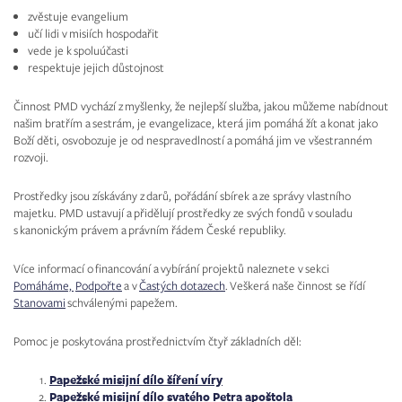
zvěstuje evangelium
učí lidi v misiích hospodařit
vede je k spoluúčasti
respektuje jejich důstojnost
Činnost PMD vychází z myšlenky, že nejlepší služba, jakou můžeme nabídnout
našim bratřím a sestrám, je evangelizace, která jim pomáhá žít a konat jako
Boží děti, osvobozuje je od nespravedlností a pomáhá jim ve všestranném
rozvoji.
Prostředky jsou získávány z darů, pořádání sbírek a ze správy vlastního
majetku. PMD ustavují a přidělují prostředky ze svých fondů v souladu
s kanonickým právem a právním řádem České republiky.
Více informací o financování a vybírání projektů naleznete v sekci
Pomáháme,
Podpořte
a v
Častých dotazech
. Veškerá naše činnost se řídí
Stanovami
schválenými papežem.
Pomoc je poskytována prostřednictvím čtyř základních děl:
Papežské misijní dílo šíření víry
Papežské misijní dílo svatého Petra apoštola