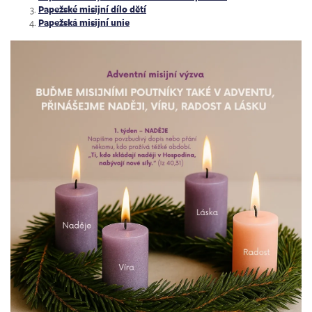
Papežské misijní dílo dětí
Papežská misijní unie