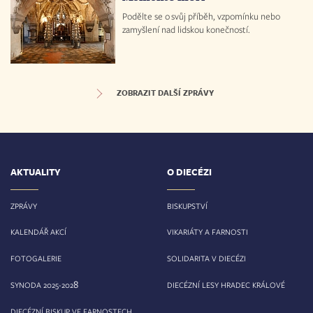
Podělte se o svůj příběh, vzpomínku nebo
zamyšlení nad lidskou konečností.
ZOBRAZIT DALŠÍ ZPRÁVY
AKTUALITY
O DIECÉZI
ZPRÁVY
BISKUPSTVÍ
KALENDÁŘ AKCÍ
VIKARIÁTY A FARNOSTI
FOTOGALERIE
SOLIDARITA V DIECÉZI
8
SYNODA 2025-202
DIECÉZNÍ LESY HRADEC KRÁLOVÉ
DIECÉZNÍ BISKUP VE FARNOSTECH