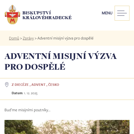
Přejít
k
BISKUPSTVÍ
MENU
hlavnímu
KRÁLOVÉHRADECKÉ
obsahu
Drobečková
Domů
>
Zprávy
>
Adventní misijní výzva pro dospělé
navigace
ADVENTNÍ MISIJNÍ VÝZVA
PRO DOSPĚLÉ
Z DIECÉZE , ADVENT , ČESKO
Datum
:
1. 12. 2025
Buďme misijními poutníky...