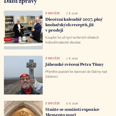
Další zprávy
Z DIECÉZE
7. 8. 2026
Diecézní kalendář 2027, plný
kuchařských receptů, již
v prodeji
Koupíte ho už nyní na farních úřadech
královéhradecké diecéze.
Z DIECÉZE
7. 8. 2026
Jáhenské svěcení Petra Tůmy
Přijměte pozvání ke slavnosti do Slatiny nad
Zdobnicí.
Z DIECÉZE
6. 8. 2026
Staňte se součástí expozice
Memento mori