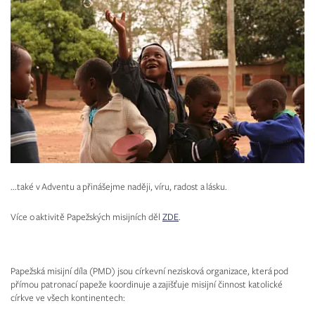
...také v Adventu a přinášejme naději, víru, radost a lásku.
Více o aktivitě Papežských misijních děl
ZDE
.
Papežská misijní díla (PMD) jsou církevní nezisková organizace, která pod
přímou patronací papeže koordinuje a zajišťuje misijní činnost katolické
církve ve všech kontinentech: