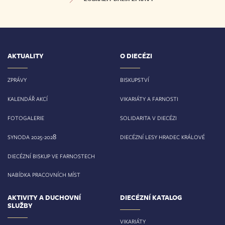
AKTUALITY
O DIECÉZI
ZPRÁVY
BISKUPSTVÍ
KALENDÁŘ AKCÍ
VIKARIÁTY A FARNOSTI
FOTOGALERIE
SOLIDARITA V DIECÉZI
8
SYNODA 2025-202
DIECÉZNÍ LESY HRADEC KRÁLOVÉ
DIECÉZNÍ BISKUP VE FARNOSTECH
NABÍDKA PRACOVNÍCH MÍST
AKTIVITY A DUCHOVNÍ
DIECÉZNÍ KATALOG
SLUŽBY
VIKARIÁTY