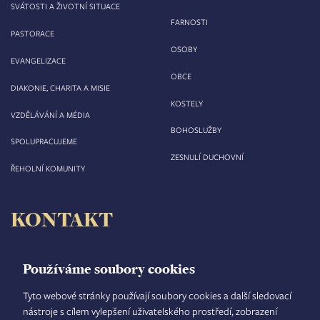
SVÁTOSTI A ŽIVOTNÍ SITUACE
FARNOSTI
PASTORACE
OSOBY
EVANGELIZACE
OBCE
DIAKONIE, CHARITA A MISIE
KOSTELY
VZDĚLÁVÁNÍ A MÉDIA
BOHOSLUŽBY
SPOLUPRACUJEME
ZESNULÍ DUCHOVNÍ
ŘEHOLNÍ KOMUNITY
KONTAKT
Biskupství královéhradecké
Velké náměstí 35/44
Používáme soubory cookies
500 03 Hradec Králové
tel.: +420 495 063 611
Tyto webové stránky používají soubory cookies a další sledovací
nástroje s cílem vylepšení uživatelského prostředí, zobrazení
IČO: 00 44 51 34