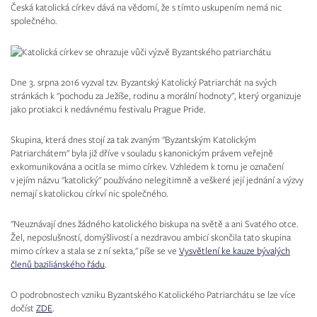
Česká katolická církev dává na vědomí, že s tímto uskupením nemá nic
společného.
Dne 3. srpna 2016 vyzval tzv. Byzantský Katolický Patriarchát na svých
stránkách k "pochodu za Ježíše, rodinu a morální hodnoty", který organizuje
jako protiakci k nedávnému festivalu Prague Pride.
Skupina, která dnes stojí za tak zvaným "Byzantským Katolickým
Patriarchátem" byla již dříve v souladu s kanonickým právem veřejně
exkomunikována a ocitla se mimo církev. Vzhledem k tomu je označení
v jejím názvu "katolický" používáno nelegitimně a veškeré její jednání a výzvy
nemají s katolickou církví nic společného.
"Neuznávají dnes žádného katolického biskupa na světě a ani Svatého otce.
Žel, neposlušností, domýšlivostí a nezdravou ambicí skončila tato skupina
mimo církev a stala se z ní sekta," píše se ve
Vysvětlení ke kauze bývalých
členů baziliánského řádu
.
O podrobnostech vzniku Byzantského Katolického Patriarchátu se lze více
dočíst
ZDE
.