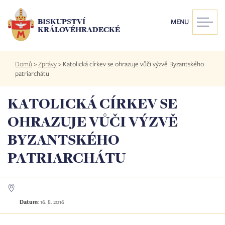
Přejít
k
BISKUPSTVÍ
MENU
hlavnímu
KRÁLOVÉHRADECKÉ
obsahu
Drobečková
Domů
>
Zprávy
>
Katolická církev se ohrazuje vůči výzvě Byzantského
navigace
patriarchátu
KATOLICKÁ CÍRKEV SE
OHRAZUJE VŮČI VÝZVĚ
BYZANTSKÉHO
PATRIARCHÁTU
Datum
:
16. 8. 2016