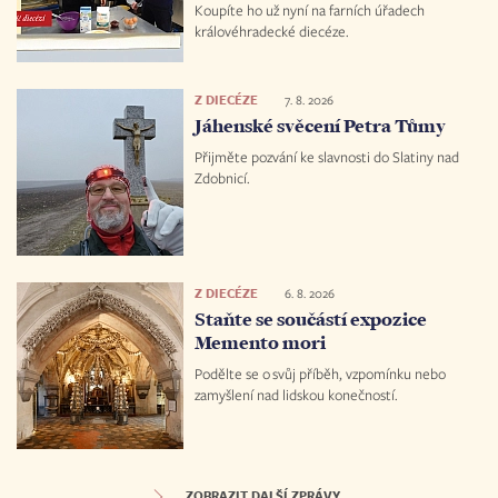
Koupíte ho už nyní na farních úřadech
královéhradecké diecéze.
Z DIECÉZE
7. 8. 2026
Jáhenské svěcení Petra Tůmy
Přijměte pozvání ke slavnosti do Slatiny nad
Zdobnicí.
Z DIECÉZE
6. 8. 2026
Staňte se součástí expozice
Memento mori
Podělte se o svůj příběh, vzpomínku nebo
zamyšlení nad lidskou konečností.
ZOBRAZIT DALŠÍ ZPRÁVY