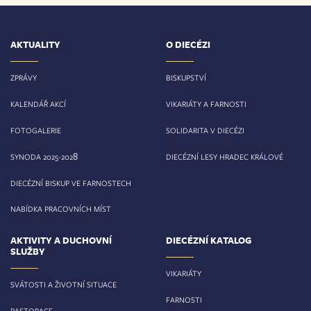
AKTUALITY
O DIECÉZI
ZPRÁVY
BISKUPSTVÍ
KALENDÁŘ AKCÍ
VIKARIÁTY A FARNOSTI
FOTOGALERIE
SOLIDARITA V DIECÉZI
8
SYNODA 2025-202
DIECÉZNÍ LESY HRADEC KRÁLOVÉ
DIECÉZNÍ BISKUP VE FARNOSTECH
NABÍDKA PRACOVNÍCH MÍST
AKTIVITY A DUCHOVNÍ
DIECÉZNÍ KATALOG
SLUŽBY
VIKARIÁTY
SVÁTOSTI A ŽIVOTNÍ SITUACE
FARNOSTI
PASTORACE