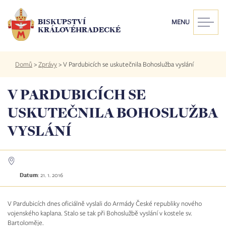
Přejít
k
BISKUPSTVÍ
MENU
hlavnímu
KRÁLOVÉHRADECKÉ
obsahu
Drobečková
Domů
>
Zprávy
>
V Pardubicích se uskutečnila Bohoslužba vyslání
navigace
V PARDUBICÍCH SE
USKUTEČNILA BOHOSLUŽBA
VYSLÁNÍ
Datum
:
21. 1. 2016
V Pardubicích dnes oficiálně vyslali do Armády České republiky nového
vojenského kaplana. Stalo se tak při Bohoslužbě vyslání v kostele sv.
Bartoloměje.