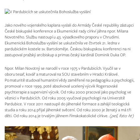
Jako nového vojenského kaplana vyslali do Armády České republiky zástupci
České biskupské konference a Ekumenické rady církví jáhna npor. Milana
Novotného. Službu nastoupí u 43. výsadkového praporu v Chrudimi.
Ekumenická Bohoslužba vyslání se uskutečnila ve čtvrtek 21. ledna v
pardubickém kostele sv. Bartoloměje. Českou biskupskou konferenci na ni
zastupoval pražský arcibiskup a primas český kardinál Dominik Duka OP.
Npor. Milan Novotný se narodil v roce 1975 v Pardubicích. Vyučil se v
oboru tesař, kovář a maturoval na SOU stavebním v Hradci Králové.
Po maturitě studoval humanitní vědy zaměřené na pedagogiku a psychologii,
promoval v roce 1999, poté absolvoval ucelený výcvik Rogersovské
psychterapie a supervizní výcvik. Od roku 2000 pracoval jako psycholog ve
věznici v Pardubicích. Od roku 2005 vyučoval psychologii na Univerzitě
Pardubice. V roce 2011 nastoupil do jáhenské formace a zahájil teologická
studia a roku 2014 přijal jáhenské svěcení. Od roku 2000 je ženatý a má tři
děti. Od roku 2014 je trvalým jáhnem římskokatolické církve.
(peš, foto: ht)