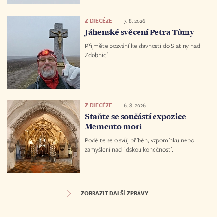
Z DIECÉZE
7. 8. 2026
Jáhenské svěcení Petra Tůmy
Přijměte pozvání ke slavnosti do Slatiny nad
Zdobnicí.
Z DIECÉZE
6. 8. 2026
Staňte se součástí expozice
Memento mori
Podělte se o svůj příběh, vzpomínku nebo
zamyšlení nad lidskou konečností.
ZOBRAZIT DALŠÍ ZPRÁVY