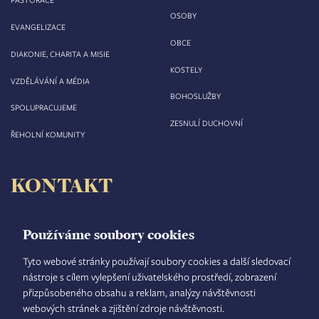
OSOBY
EVANGELIZACE
OBCE
DIAKONIE, CHARITA A MISIE
KOSTELY
VZDĚLÁVÁNÍ A MÉDIA
BOHOSLUŽBY
SPOLUPRACUJEME
ZESNULÍ DUCHOVNÍ
ŘEHOLNÍ KOMUNITY
KONTAKT
Biskupství královéhradecké
Velké náměstí 35/44
Používáme soubory cookies
500 03 Hradec Králové
tel.: +420 495 063 611
Tyto webové stránky používají soubory cookies a další sledovací
nástroje s cílem vylepšení uživatelského prostředí, zobrazení
IČO: 00 44 51 34
přizpůsobeného obsahu a reklam, analýzy návštěvnosti
DIČ: CZ 00 44 51 34
webových stránek a zjištění zdroje návštěvnosti.
Číslo účtu: 1006010044/5500