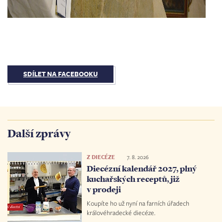
SDÍLET NA FACEBOOKU
Další zprávy
Z DIECÉZE
7. 8. 2026
Diecézní kalendář 2027, plný
kuchařských receptů, již
v prodeji
Koupíte ho už nyní na farních úřadech
královéhradecké diecéze.