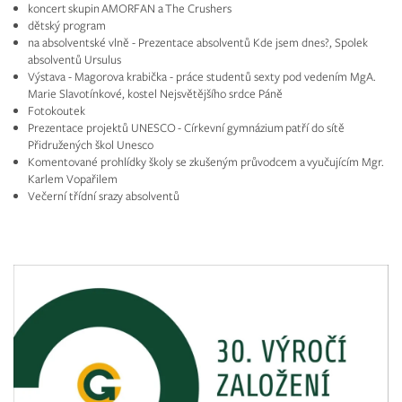
koncert skupin AMORFAN a The Crushers
dětský program
na absolventské vlně - Prezentace absolventů Kde jsem dnes?, Spolek
absolventů Ursulus
Výstava - Magorova krabička - práce studentů sexty pod vedením MgA.
Marie Slavotínkové, kostel Nejsvětějšího srdce Páně
Fotokoutek
Prezentace projektů UNESCO - Církevní gymnázium patří do sítě
Přidružených škol Unesco
Komentované prohlídky školy se zkušeným průvodcem a vyučujícím Mgr.
Karlem Vopařilem
Večerní třídní srazy absolventů