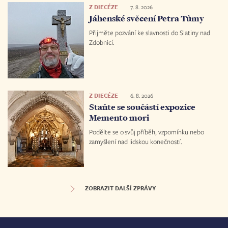
Z DIECÉZE
7. 8. 2026
Jáhenské svěcení Petra Tůmy
Přijměte pozvání ke slavnosti do Slatiny nad
Zdobnicí.
Z DIECÉZE
6. 8. 2026
Staňte se součástí expozice
Memento mori
Podělte se o svůj příběh, vzpomínku nebo
zamyšlení nad lidskou konečností.
ZOBRAZIT DALŠÍ ZPRÁVY