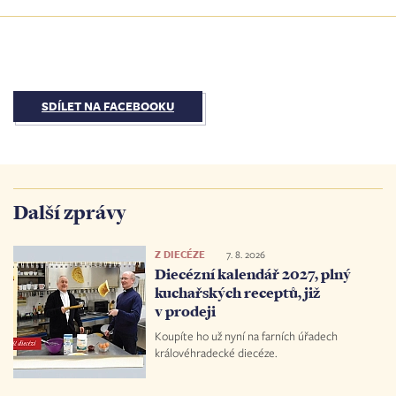
SDÍLET NA FACEBOOKU
Další zprávy
Z DIECÉZE
7. 8. 2026
Diecézní kalendář 2027, plný
kuchařských receptů, již
v prodeji
Koupíte ho už nyní na farních úřadech
královéhradecké diecéze.