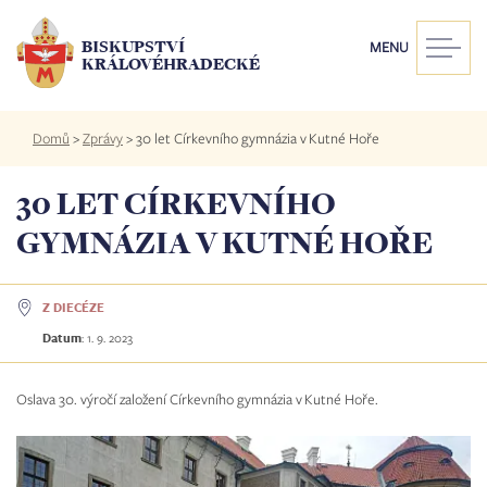
Přejít
k
BISKUPSTVÍ
MENU
hlavnímu
KRÁLOVÉHRADECKÉ
obsahu
Drobečková
Domů
>
Zprávy
>
30 let Církevního gymnázia v Kutné Hoře
navigace
30 LET CÍRKEVNÍHO
GYMNÁZIA V KUTNÉ HOŘE
Z DIECÉZE
Datum
:
1. 9. 2023
Oslava 30. výročí založení Církevního gymnázia v Kutné Hoře.