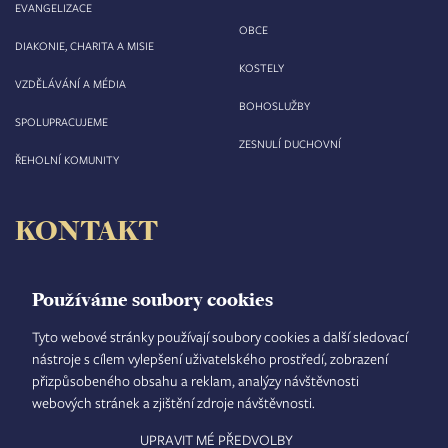
EVANGELIZACE
OBCE
DIAKONIE, CHARITA A MISIE
KOSTELY
VZDĚLÁVÁNÍ A MÉDIA
BOHOSLUŽBY
SPOLUPRACUJEME
ZESNULÍ DUCHOVNÍ
ŘEHOLNÍ KOMUNITY
KONTAKT
Biskupství královéhradecké
Velké náměstí 35/44
Používáme soubory cookies
500 03 Hradec Králové
tel.: +420 495 063 611
Tyto webové stránky používají soubory cookies a další sledovací
nástroje s cílem vylepšení uživatelského prostředí, zobrazení
IČO: 00 44 51 34
přizpůsobeného obsahu a reklam, analýzy návštěvnosti
DIČ: CZ 00 44 51 34
webových stránek a zjištění zdroje návštěvnosti.
Číslo účtu: 1006010044/5500
UPRAVIT MÉ PŘEDVOLBY
TISKOVÝ MLUVČÍ
INTRANET
MAPA STRÁNEK
GDPR
VYHLEDÁVÁNÍ