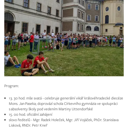
Program:
13. 30 hod. mše svatá - celebruje generální vikář královéhradecké diecéze
Mons. Jan Paseka; doprovází schola Církevního gymnázia ve spolupráci
s absolventy školy pod vedením Martiny Uttendorfské
15. 00 hod. oficiální zahájení
slovo ředitelů - Mgr. Radek Holeček, Mgr. Jiří Vojáček, PhDr. Stanislava
Lisková, RNDr. Petr Kneř