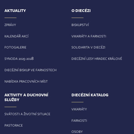
AKTUALITY
O DIECÉZI
ZPRÁVY
BISKUPSTVÍ
KALENDÁŘ AKCÍ
VIKARIÁTY A FARNOSTI
FOTOGALERIE
SOLIDARITA V DIECÉZI
8
SYNODA 2025-202
DIECÉZNÍ LESY HRADEC KRÁLOVÉ
DIECÉZNÍ BISKUP VE FARNOSTECH
NABÍDKA PRACOVNÍCH MÍST
AKTIVITY A DUCHOVNÍ
DIECÉZNÍ KATALOG
SLUŽBY
VIKARIÁTY
SVÁTOSTI A ŽIVOTNÍ SITUACE
FARNOSTI
PASTORACE
OSOBY