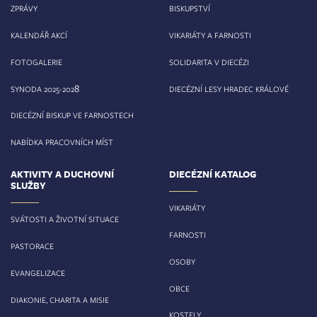
ZPRÁVY
BISKUPSTVÍ
KALENDÁŘ AKCÍ
VIKARIÁTY A FARNOSTI
FOTOGALERIE
SOLIDARITA V DIECÉZI
8
SYNODA 2025-202
DIECÉZNÍ LESY HRADEC KRÁLOVÉ
DIECÉZNÍ BISKUP VE FARNOSTECH
NABÍDKA PRACOVNÍCH MÍST
AKTIVITY A DUCHOVNÍ
DIECÉZNÍ KATALOG
SLUŽBY
VIKARIÁTY
SVÁTOSTI A ŽIVOTNÍ SITUACE
FARNOSTI
PASTORACE
OSOBY
EVANGELIZACE
OBCE
DIAKONIE, CHARITA A MISIE
KOSTELY