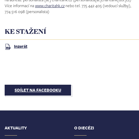
Více informací na
www.charitahk.cz
nebo tel. 775 442 405 (vedoucí služby),
774 516 098 (personalista)
KE STAŽENÍ
Inzerát
SDÍLET NA FACEBOOKU
AKTUALITY
O DIECÉZI