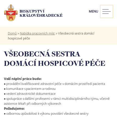
Přejít
k
BISKUPSTVÍ
MENU
hlavnímu
KRÁLOVÉHRADECKÉ
obsahu
Drobečková
Domů
>
Nabídka pracovních míst
>
Všeobecná sestra domácí
navigace
hospicové péče
VŠEOBECNÁ SESTRA
DOMÁCÍ HOSPICOVÉ PÉČE
Vaší náplní práce bude:
• provádění kvalifikované zdravotní péče v domácím prostředí pacienta
• komunikace s pacientem a rodinou
• vedení zdravotnické dokumentace
• spolupráce s dalšími profesemi v rámci multidisciplinárního týmu, včetně
asistence lékaři při odborných výkonech
Požadujeme:
• odbornou způsobilost k výkonu povolání všeobecné sestry