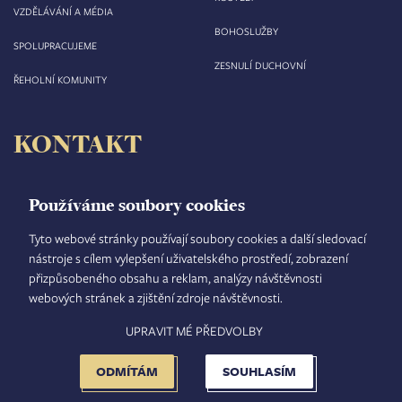
VZDĚLÁVÁNÍ A MÉDIA
BOHOSLUŽBY
SPOLUPRACUJEME
ZESNULÍ DUCHOVNÍ
ŘEHOLNÍ KOMUNITY
KONTAKT
Biskupství královéhradecké
Velké náměstí 35/44
Používáme soubory cookies
500 03 Hradec Králové
tel.: +420 495 063 611
Tyto webové stránky používají soubory cookies a další sledovací
nástroje s cílem vylepšení uživatelského prostředí, zobrazení
IČO: 00 44 51 34
přizpůsobeného obsahu a reklam, analýzy návštěvnosti
DIČ: CZ 00 44 51 34
webových stránek a zjištění zdroje návštěvnosti.
Číslo účtu: 1006010044/5500
UPRAVIT MÉ PŘEDVOLBY
TISKOVÝ MLUVČÍ
INTRANET
MAPA STRÁNEK
GDPR
VYHLEDÁVÁNÍ
FOOTER
NASTAVENÍ COOKIES
ADMINISTRACE
ODMÍTÁM
SOUHLASÍM
MENU