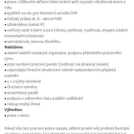
• praxe v lůžkovém zařízení nebo terénní péči na pozici všeobecná sestra 2
roky
• bydliště cca do 30ti kilometrů od sídla DHP
• řidičský průkaz sk. B – aktivní řidič
• uživatelskou znalost PC
• vstřícný vztah k lidem a úctu k životu, pečlivost, trpělivost, empatii a dobré
komunikační schopnosti
• samostatnost, časovou flexibilitu
Nabízíme:
• zázemí stabilní neziskové organizace, podporu přátelského pracovního
týmu
• práci na hlavní pracovní poměr (možnost i na zkrácený úvazek)
• odpovídající finanční ohodnocení včetně nadstandartních příplatků
a odměn
• 5 + 2 týdny dovolené
• čtvrtletní odměny
• stravenkový paušál
• podporu v odborném růstu a dalším vzdělávání
• nástup možný ihned
Výhodou:
• praxe v oboru
Pokud Vás tato pracovní pozice zaujala, zašlete prosím svůj profesní životopis
na adresu:
personalista
[at]
charitahk.cz
(personalista[at]charitahk[dot]cz)