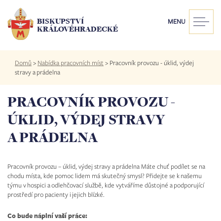
Přejít
k
BISKUPSTVÍ
MENU
hlavnímu
KRÁLOVÉHRADECKÉ
obsahu
Drobečková
Domů
>
Nabídka pracovních míst
>
Pracovník provozu - úklid, výdej
navigace
stravy a prádelna
PRACOVNÍK PROVOZU -
ÚKLID, VÝDEJ STRAVY
A PRÁDELNA
Pracovník provozu – úklid, výdej stravy a prádelna Máte chuť podílet se na
chodu místa, kde pomoc lidem má skutečný smysl? Přidejte se k našemu
týmu v hospici a odlehčovací službě, kde vytváříme důstojné a podporující
prostředí pro pacienty i jejich blízké.
Co bude náplní vaší práce: