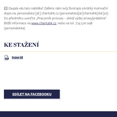
📨 Zaujala vás tato nabídka? Zašlete nám svůj životopis a krátký motivační
dopis na:
personalista
[at]
charitahk.cz
(personalista[at]charitahk[dot]cz)
Do předmětu uveďte „Pracovník provozu – úklid/ výdej stravy/prádelna“.
Bližší informace na
www.charitahk.cz
, nebo na tel. 774 516 098
(personalistka)
KE STAŽENÍ
Inzerát
SDÍLET NA FACEBOOKU