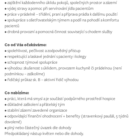
• zajištění každodenního úklidu pokojů, společných prostor a zázemí
• výdej stravy a pomoc při servírování jídla pacientům
• práce v prádelně – třídění, praní a příprava prádla k dalšímu použití
• spolupráce s ošetřovatelským týmem a podíl na pohodlí a komfortu
pacientů
• drobná provozní a pomocná činnost související s chodem služby
Co od Vás očekáváme:
• spolehlivost, pečlivost a zodpovědný přístup
• respektující a laskavé jednání s pacienty i kolegy
• schopnost týmové spolupráce
• výhodou: zkušenost s úklidem, provozem kuchyně či prádelnou (není
podmínkou – zaškolíme)
• řidičský průkaz sk. B – aktivní řidič výhodou
Co nabízíme:
• práci, která má smysl a je součástí podpůrného prostředí hospice
• důkladné zaškolení a přátelský tým
• stabilní zázemí zavedené organizace
• odpovídající finanční ohodnocení + benefity (stravenkový paušál, 5 týdnů
dovolené)
• plný nebo částečný úvazek dle dohody
Předpokládaný nástup květen nebo dle dohody.