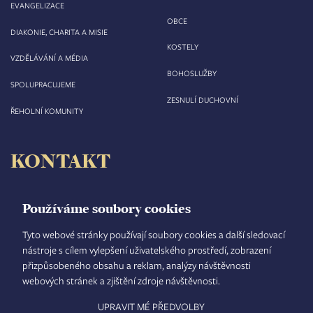
EVANGELIZACE
OBCE
DIAKONIE, CHARITA A MISIE
KOSTELY
VZDĚLÁVÁNÍ A MÉDIA
BOHOSLUŽBY
SPOLUPRACUJEME
ZESNULÍ DUCHOVNÍ
ŘEHOLNÍ KOMUNITY
KONTAKT
Biskupství královéhradecké
Velké náměstí 35/44
Používáme soubory cookies
500 03 Hradec Králové
tel.: +420 495 063 611
Tyto webové stránky používají soubory cookies a další sledovací
nástroje s cílem vylepšení uživatelského prostředí, zobrazení
IČO: 00 44 51 34
přizpůsobeného obsahu a reklam, analýzy návštěvnosti
DIČ: CZ 00 44 51 34
webových stránek a zjištění zdroje návštěvnosti.
Číslo účtu: 1006010044/5500
UPRAVIT MÉ PŘEDVOLBY
TISKOVÝ MLUVČÍ
INTRANET
MAPA STRÁNEK
GDPR
VYHLEDÁVÁNÍ