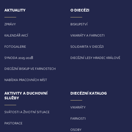
AKTUALITY
O DIECÉZI
ZPRÁVY
BISKUPSTVÍ
KALENDÁŘ AKCÍ
VIKARIÁTY A FARNOSTI
FOTOGALERIE
SOLIDARITA V DIECÉZI
8
SYNODA 2025-202
DIECÉZNÍ LESY HRADEC KRÁLOVÉ
DIECÉZNÍ BISKUP VE FARNOSTECH
NABÍDKA PRACOVNÍCH MÍST
AKTIVITY A DUCHOVNÍ
DIECÉZNÍ KATALOG
SLUŽBY
VIKARIÁTY
SVÁTOSTI A ŽIVOTNÍ SITUACE
FARNOSTI
PASTORACE
OSOBY