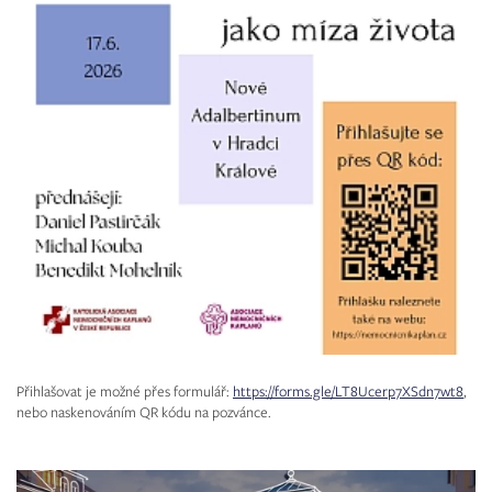
Přihlašovat je možné přes formulář:
https://forms.gle/LT8Ucerp7XSdn7wt8
,
nebo naskenováním QR kódu na pozvánce.