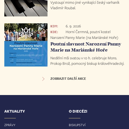
Vystoupí mimo jiné vynikající český varhaník
Vladimír Roubal.
6. 9. 2026
KDY:
Horní Čermná, poutní kostel
KDE:
Narození Panny Marie (na Mariánské Hoře)
Poutní slavnost Narození Panny
Marie na Mariánské Hoře
Nedělní mši svatou v 10 h. celebruje Mons.
Prokop Brož, pomocný biskup královéhradecký.
ZOBRAZIT DALŠÍ AKCE
AKTUALITY
O DIECÉZI
ZPRÁVY
BISKUPSTVÍ