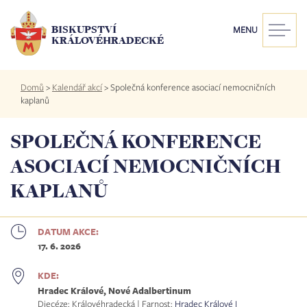
Přejít
k
BISKUPSTVÍ
MENU
hlavnímu
KRÁLOVÉHRADECKÉ
obsahu
Drobečková
Domů
>
Kalendář akcí
>
Společná konference asociací nemocničních
navigace
kaplanů
SPOLEČNÁ KONFERENCE
ASOCIACÍ NEMOCNIČNÍCH
KAPLANŮ
DATUM AKCE:
17. 6. 2026
KDE:
Hradec Králové, Nové Adalbertinum
Diecéze: Královéhradecká | Farnost:
Hradec Králové I