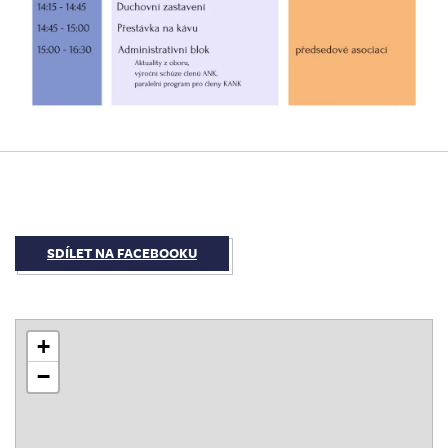
SDÍLET NA FACEBOOKU
+
−