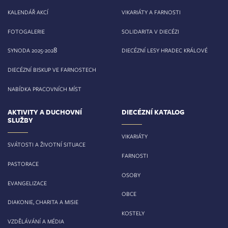
KALENDÁŘ AKCÍ
VIKARIÁTY A FARNOSTI
FOTOGALERIE
SOLIDARITA V DIECÉZI
8
SYNODA 2025-202
DIECÉZNÍ LESY HRADEC KRÁLOVÉ
DIECÉZNÍ BISKUP VE FARNOSTECH
NABÍDKA PRACOVNÍCH MÍST
AKTIVITY A DUCHOVNÍ
DIECÉZNÍ KATALOG
SLUŽBY
VIKARIÁTY
SVÁTOSTI A ŽIVOTNÍ SITUACE
FARNOSTI
PASTORACE
OSOBY
EVANGELIZACE
OBCE
DIAKONIE, CHARITA A MISIE
KOSTELY
VZDĚLÁVÁNÍ A MÉDIA