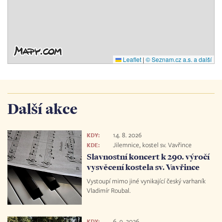
Leaflet
|
© Seznam.cz a.s. a další
Další akce
14. 8. 2026
KDY:
Jilemnice, kostel sv. Vavřince
KDE:
Slavnostní koncert k 290. výročí
vysvěcení kostela sv. Vavřince
Vystoupí mimo jiné vynikající český varhaník
Vladimír Roubal.
6. 9. 2026
KDY: