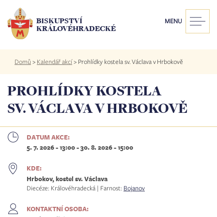
Přejít
k
BISKUPSTVÍ
MENU
hlavnímu
KRÁLOVÉHRADECKÉ
obsahu
Drobečková
Domů
>
Kalendář akcí
>
Prohlídky kostela sv. Václava v Hrbokově
navigace
PROHLÍDKY KOSTELA
SV. VÁCLAVA V HRBOKOVĚ
DATUM AKCE:
5. 7. 2026 - 13:00
-
30. 8. 2026 - 15:00
KDE:
Hrbokov, kostel sv. Václava
Diecéze: Královéhradecká | Farnost:
Bojanov
KONTAKTNÍ OSOBA: