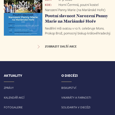
Horní Čermná, poutní kostel
KDE:
Narození Panny Marie (na Mariánské Hoře)
Poutní slavnost Narození Panny
Marie na Mariánské Hoře
Nedělní mši svatou v 10 h. celebruje Mons.
Prokop Brož, pomocný biskup královéhradecký.
ZOBRAZIT DALŠÍ AKCE
AKTUALITY
O DIECÉZI
ZPRÁVY
BISKUPSTVÍ
KALENDÁŘ AKCÍ
VIKARIÁTY A FARNOSTI
FOTOGALERIE
SOLIDARITA V DIECÉZI