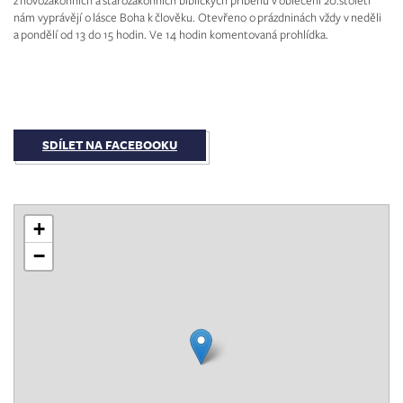
z novozákonních a starozákonních biblických příběhu v oblečení 20.století
nám vyprávějí o lásce Boha k člověku. Otevřeno o prázdninách vždy v neděli
a pondělí od 13 do 15 hodin. Ve 14 hodin komentovaná prohlídka.
SDÍLET NA FACEBOOKU
+
−