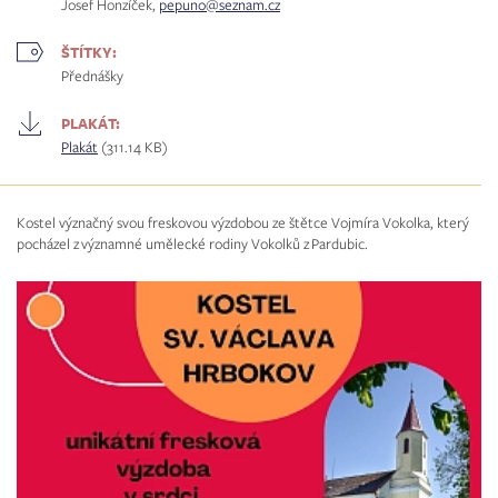
Josef Honzíček,
pepuno@seznam.cz
ŠTÍTKY:
Přednášky
PLAKÁT:
Plakát
(311.14 KB)
Kostel význačný svou freskovou výzdobou ze štětce Vojmíra Vokolka, který
pocházel z významné umělecké rodiny Vokolků z Pardubic.