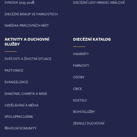
8
SYNODA 2025-202
DIECÉZNÍ LESY HRADEC KRÁLOVÉ
DIECÉZNÍ BISKUP VE FARNOSTECH
NABÍDKA PRACOVNÍCH MÍST
AKTIVITY A DUCHOVNÍ
DIECÉZNÍ KATALOG
SLUŽBY
VIKARIÁTY
SVÁTOSTI A ŽIVOTNÍ SITUACE
FARNOSTI
PASTORACE
OSOBY
EVANGELIZACE
OBCE
DIAKONIE, CHARITA A MISIE
KOSTELY
VZDĚLÁVÁNÍ A MÉDIA
BOHOSLUŽBY
SPOLUPRACUJEME
ZESNULÍ DUCHOVNÍ
ŘEHOLNÍ KOMUNITY