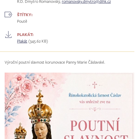
R.D. Dmytro Romanovský,
romanovsky.dmytro@dihk.cz
ŠTÍTKY:
Poutě
PLAKÁT:
Plakát
(345.62 KB)
Výroční poutní slavnost korunovace Panny Marie Čáslavské.