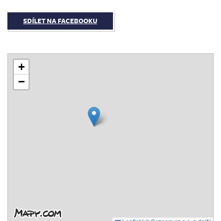
SDÍLET NA FACEBOOKU
+
−