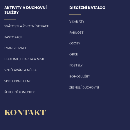
AKTIVITY A DUCHOVNÍ
DIECÉZNÍ KATALOG
SLUŽBY
VIKARIÁTY
SVÁTOSTI A ŽIVOTNÍ SITUACE
FARNOSTI
PASTORACE
OSOBY
EVANGELIZACE
OBCE
DIAKONIE, CHARITA A MISIE
KOSTELY
VZDĚLÁVÁNÍ A MÉDIA
BOHOSLUŽBY
SPOLUPRACUJEME
ZESNULÍ DUCHOVNÍ
ŘEHOLNÍ KOMUNITY
KONTAKT
Biskupství královéhradecké