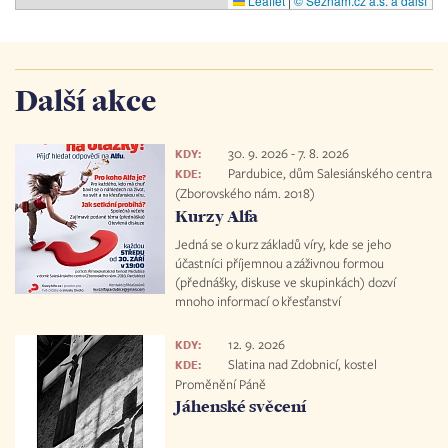
Leaflet
|
© Seznam.cz a.s. a další
Další akce
30. 9. 2026
-
7. 8. 2026
KDY:
Pardubice, dům Salesiánského centra
KDE:
(Zborovského nám. 2018)
Kurzy Alfa
Jedná se o kurz základů víry, kde se jeho
účastníci příjemnou a záživnou formou
(přednášky, diskuse ve skupinkách) dozví
mnoho informací o křesťanství
12. 9. 2026
KDY:
Slatina nad Zdobnicí, kostel
KDE:
Proměnění Páně
Jáhenské svěcení