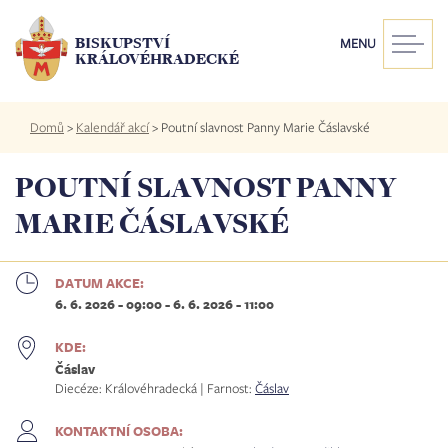
Přejít
k
BISKUPSTVÍ
MENU
hlavnímu
KRÁLOVÉHRADECKÉ
obsahu
Drobečková
Domů
>
Kalendář akcí
>
Poutní slavnost Panny Marie Čáslavské
navigace
POUTNÍ SLAVNOST PANNY
MARIE ČÁSLAVSKÉ
DATUM AKCE:
6. 6. 2026 - 09:00
-
6. 6. 2026 - 11:00
KDE:
Čáslav
Diecéze: Královéhradecká | Farnost:
Čáslav
KONTAKTNÍ OSOBA: