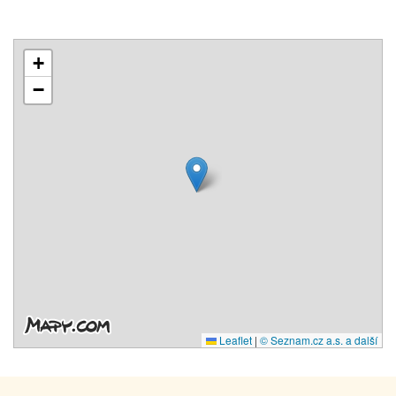
+
−
Leaflet
|
© Seznam.cz a.s. a další