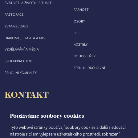
SVÁTOSTI A ŽIVOTNÍ SITUACE
FARNOSTI
PASTORACE
OSOBY
EVANGELIZACE
OBCE
DIAKONIE, CHARITA A MISIE
KOSTELY
VZDĚLÁVÁNÍ A MÉDIA
BOHOSLUŽBY
SPOLUPRACUJEME
ZESNULÍ DUCHOVNÍ
ŘEHOLNÍ KOMUNITY
KONTAKT
Biskupství královéhradecké
Velké náměstí 35/44
Používáme soubory cookies
500 03 Hradec Králové
tel.: +420 495 063 611
Tyto webové stránky používají soubory cookies a další sledovací
nástroje s cílem vylepšení uživatelského prostředí, zobrazení
IČO: 00 44 51 34