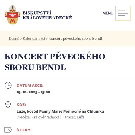
Přejít
k
BISKUPSTVÍ
MENU
hlavnímu
KRÁLOVÉHRADECKÉ
obsahu
Drobečková
Domů
>
Kalendář akcí
>
Koncert pěveckého sboru Bendl
navigace
KONCERT PĚVECKÉHO
SBORU BENDL
DATUM AKCE:
19. 10. 2025 - 15:00
KDE:
Luže, kostel Panny Marie Pomocné na Chlumku
Diecéze: Královéhradecká | Farnost:
Luže
ŠTÍTKY: