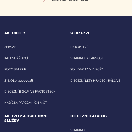
AKTUALITY
O DIECÉZI
ZPRÁVY
BISKUPSTVÍ
KALENDÁŘ AKCÍ
VIKARIÁTY A FARNOSTI
FOTOGALERIE
SOLIDARITA V DIECÉZI
8
SYNODA 2025-202
DIECÉZNÍ LESY HRADEC KRÁLOVÉ
DIECÉZNÍ BISKUP VE FARNOSTECH
NABÍDKA PRACOVNÍCH MÍST
AKTIVITY A DUCHOVNÍ
DIECÉZNÍ KATALOG
SLUŽBY
VIKARIÁTY