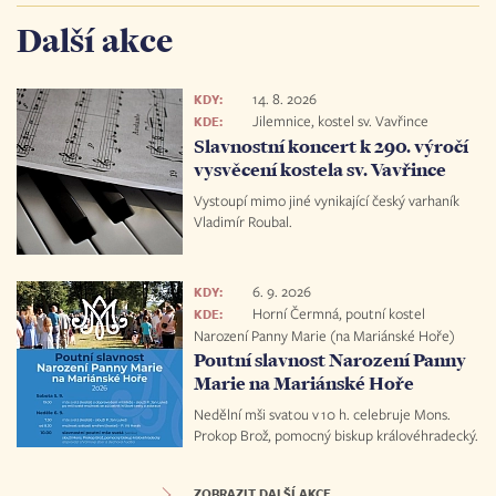
Další akce
14. 8. 2026
KDY:
Jilemnice, kostel sv. Vavřince
KDE:
Slavnostní koncert k 290. výročí
vysvěcení kostela sv. Vavřince
Vystoupí mimo jiné vynikající český varhaník
Vladimír Roubal.
6. 9. 2026
KDY:
Horní Čermná, poutní kostel
KDE:
Narození Panny Marie (na Mariánské Hoře)
Poutní slavnost Narození Panny
Marie na Mariánské Hoře
Nedělní mši svatou v 10 h. celebruje Mons.
Prokop Brož, pomocný biskup královéhradecký.
ZOBRAZIT DALŠÍ AKCE