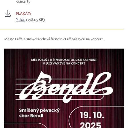
Koncerty
PLAKÁT:
Plakát
(798.05 KB)
Město Luže a římskokatolická farnost v Luži vás zvou na koncert.