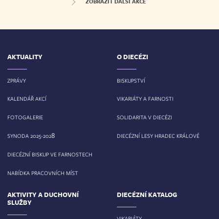
ZOBRAZIT DALŠÍ AKCE
AKTUALITY
O DIECÉZI
ZPRÁVY
BISKUPSTVÍ
KALENDÁŘ AKCÍ
VIKARIÁTY A FARNOSTI
FOTOGALERIE
SOLIDARITA V DIECÉZI
8
SYNODA 2025-202
DIECÉZNÍ LESY HRADEC KRÁLOVÉ
DIECÉZNÍ BISKUP VE FARNOSTECH
NABÍDKA PRACOVNÍCH MÍST
AKTIVITY A DUCHOVNÍ
DIECÉZNÍ KATALOG
SLUŽBY
VIKARIÁTY