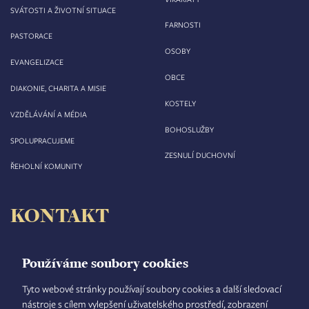
SVÁTOSTI A ŽIVOTNÍ SITUACE
FARNOSTI
PASTORACE
OSOBY
EVANGELIZACE
OBCE
DIAKONIE, CHARITA A MISIE
KOSTELY
VZDĚLÁVÁNÍ A MÉDIA
BOHOSLUŽBY
SPOLUPRACUJEME
ZESNULÍ DUCHOVNÍ
ŘEHOLNÍ KOMUNITY
KONTAKT
Biskupství královéhradecké
Velké náměstí 35/44
Používáme soubory cookies
500 03 Hradec Králové
tel.: +420 495 063 611
Tyto webové stránky používají soubory cookies a další sledovací
nástroje s cílem vylepšení uživatelského prostředí, zobrazení
IČO: 00 44 51 34