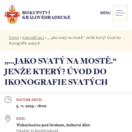
Přejít
k
BISKUPSTVÍ
MENU
hlavnímu
KRÁLOVÉHRADECKÉ
obsahu
Drobečková
Domů
>
Kalendář akcí
>
„…jako svatý na mostě.“ Jenže který? Úvod do
navigace
ikonografie svatých
„…JAKO SVATÝ NA MOSTĚ.“
JENŽE KTERÝ? ÚVOD DO
IKONOGRAFIE SVATÝCH
DATUM AKCE:
5. 11. 2025 - 18:00
KDE:
Třebechovice pod Orebem, kulturní dům
Diecéze: Královéhradecká