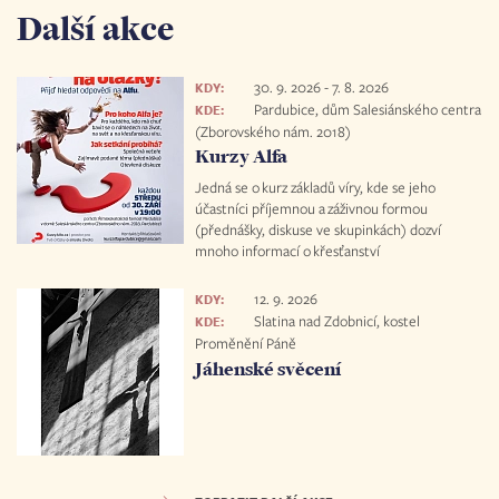
Další akce
30. 9. 2026
-
7. 8. 2026
KDY:
Pardubice, dům Salesiánského centra
KDE:
(Zborovského nám. 2018)
Kurzy Alfa
Jedná se o kurz základů víry, kde se jeho
účastníci příjemnou a záživnou formou
(přednášky, diskuse ve skupinkách) dozví
mnoho informací o křesťanství
12. 9. 2026
KDY:
Slatina nad Zdobnicí, kostel
KDE:
Proměnění Páně
Jáhenské svěcení