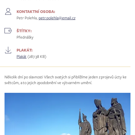
KONTAKTNÍ OSOBA:
Petr Polehla,
petr.polehla@email.cz
ŠTÍTKY:
Přednášky
PLAKÁT:
Plakát
(287.38 KB)
Několik dní po slavnosti Všech svatých si přiblížíme jeden z projevů úcty ke
světcům, a to jejich zpodobnění ve výtvarném umění.