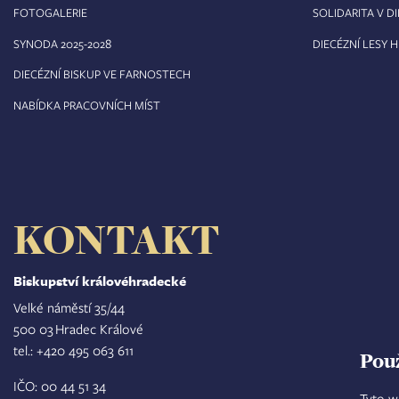
FOTOGALERIE
SOLIDARITA V DI
8
SYNODA 2025-202
DIECÉZNÍ LESY 
DIECÉZNÍ BISKUP VE FARNOSTECH
NABÍDKA PRACOVNÍCH MÍST
KONTAKT
Biskupství královéhradecké
Velké náměstí 35/44
500 03 Hradec Králové
tel.: +420 495 063 611
Pou
IČO: 00 44 51 34
Tyto w