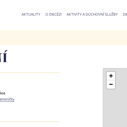
AKTUALITY
O DIECÉZI
AKTIVITY A DUCHOVNÍ SLUŽBY
DI
Í
+
−
ice
ameničky