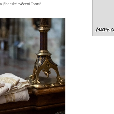
ála jáhenské svěcení Tomáš