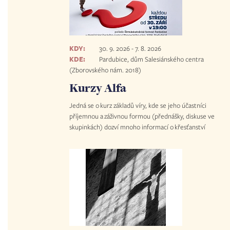
KDY:
30. 9. 2026
-
7. 8. 2026
KDE:
Pardubice, dům Salesiánského centra
(Zborovského nám. 2018)
Kurzy Alfa
Jedná se o kurz základů víry, kde se jeho účastníci
příjemnou a záživnou formou (přednášky, diskuse ve
skupinkách) dozví mnoho informací o křesťanství