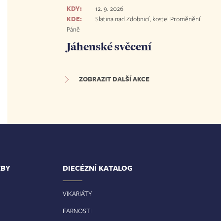
KDY:
12. 9. 2026
KDE:
Slatina nad Zdobnicí, kostel Proměnění
Páně
Jáhenské svěcení
ZOBRAZIT DALŠÍ AKCE
ŽBY
DIECÉZNÍ KATALOG
VIKARIÁTY
FARNOSTI