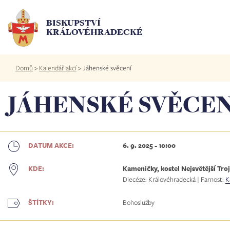
Přejít
k
BISKUPSTVÍ
hlavnímu
KRÁLOVÉHRADECKÉ
obsahu
Drobečková
Domů
>
Kalendář akcí
>
Jáhenské svěcení
navigace
JÁHENSKÉ SVĚCEN
6. 9. 2025 - 10:00
DATUM AKCE:
Kameničky, kostel Nejsvětější Troj
KDE:
Diecéze: Královéhradecká | Farnost:
K
Bohoslužby
ŠTÍTKY: