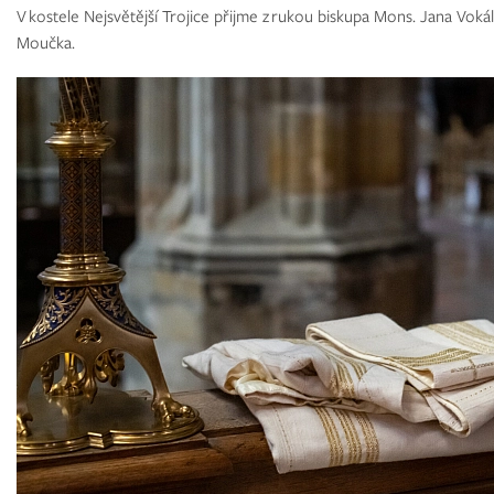
V kostele Nejsvětější Trojice přijme z rukou biskupa Mons. Jana Vok
Moučka.