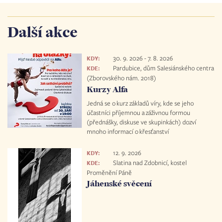
Další akce
30. 9. 2026
-
7. 8. 2026
KDY:
Pardubice, dům Salesiánského centra
KDE:
(Zborovského nám. 2018)
Kurzy Alfa
Jedná se o kurz základů víry, kde se jeho
účastníci příjemnou a záživnou formou
(přednášky, diskuse ve skupinkách) dozví
mnoho informací o křesťanství
12. 9. 2026
KDY:
Slatina nad Zdobnicí, kostel
KDE:
Proměnění Páně
Jáhenské svěcení