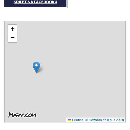
SDÍLET NA FACEBOOKU
+
−
Leaflet
|
© Seznam.cz a.s. a další