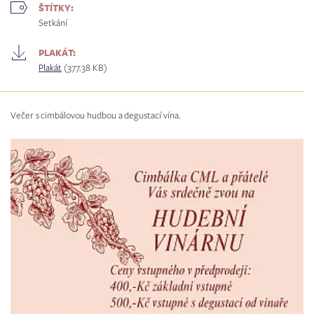
ŠTÍTKY:
Setkání
PLAKÁT:
Plakát
(377.38 KB)
Večer s cimbálovou hudbou a degustací vína.