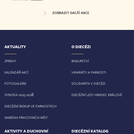
ZOBRAZIT DALŠÍ AKCE
AKTUALITY
O DIECÉZI
ZPRÁVY
BISKUPSTVÍ
KALENDÁŘ AKCÍ
VIKARIÁTY A FARNOSTI
FOTOGALERIE
SOLIDARITA V DIECÉZI
8
SYNODA 2025-202
DIECÉZNÍ LESY HRADEC KRÁLOVÉ
DIECÉZNÍ BISKUP VE FARNOSTECH
NABÍDKA PRACOVNÍCH MÍST
AKTIVITY A DUCHOVNÍ
DIECÉZNÍ KATALOG