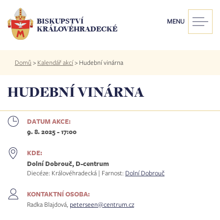
Přejít
k
BISKUPSTVÍ
MENU
hlavnímu
KRÁLOVÉHRADECKÉ
obsahu
Drobečková
Domů
>
Kalendář akcí
>
Hudební vinárna
navigace
HUDEBNÍ VINÁRNA
DATUM AKCE:
9. 8. 2025 - 17:00
KDE:
Dolní Dobrouč, D-centrum
Diecéze: Královéhradecká | Farnost:
Dolní Dobrouč
KONTAKTNÍ OSOBA:
Radka Blajdová,
peterseen@centrum.cz