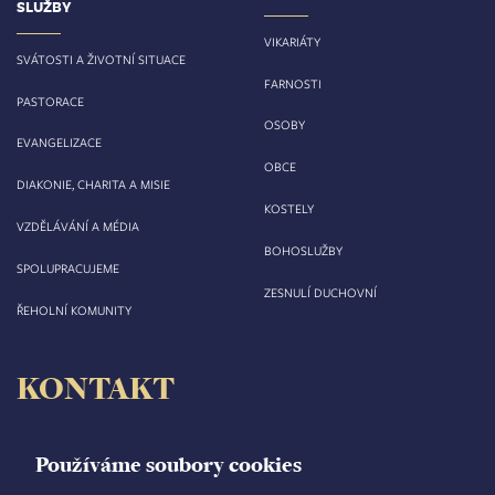
SLUŽBY
VIKARIÁTY
SVÁTOSTI A ŽIVOTNÍ SITUACE
FARNOSTI
PASTORACE
OSOBY
EVANGELIZACE
OBCE
DIAKONIE, CHARITA A MISIE
KOSTELY
VZDĚLÁVÁNÍ A MÉDIA
BOHOSLUŽBY
SPOLUPRACUJEME
ZESNULÍ DUCHOVNÍ
ŘEHOLNÍ KOMUNITY
KONTAKT
Biskupství královéhradecké
Velké náměstí 35/44
Používáme soubory cookies
500 03 Hradec Králové