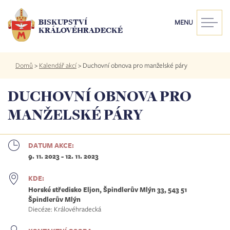
Přejít
k
BISKUPSTVÍ
MENU
hlavnímu
KRÁLOVÉHRADECKÉ
obsahu
Drobečková
Domů
>
Kalendář akcí
>
Duchovní obnova pro manželské páry
navigace
DUCHOVNÍ OBNOVA PRO
MANŽELSKÉ PÁRY
DATUM AKCE:
9. 11. 2023
-
12. 11. 2023
KDE:
Horské středisko Eljon, Špindlerův Mlýn 33, 543 51
Špindlerův Mlýn
Diecéze: Královéhradecká