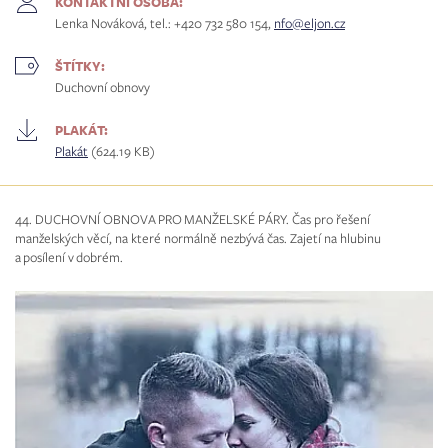
KONTAKTNÍ OSOBA:
Lenka Nováková, tel.: +420 732 580 154,
nfo@eljon.cz
ŠTÍTKY:
Duchovní obnovy
PLAKÁT:
Plakát
(624.19 KB)
44. DUCHOVNÍ OBNOVA PRO MANŽELSKÉ PÁRY. Čas pro řešení
manželských věcí, na které normálně nezbývá čas. Zajetí na hlubinu
a posílení v dobrém.