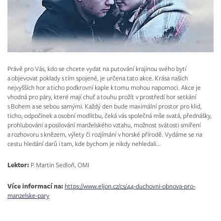
Právě pro Vás, kdo se chcete vydat na putování krajinou svého bytí
a objevovat poklady s tím spojené, je určena tato akce. Krása našich
nejvyšších hor a ticho podkrovní kaple k tomu mohou napomoci. Akce je
vhodná pro páry, které mají chuť a touhu prožít v prostředí hor setkání
s Bohem a se sebou samými. Každý den bude maximální prostor pro klid,
ticho, odpočinek a osobní modlitbu, čeká vás společná mše svatá, přednášky,
prohlubování a posilování manželského vztahu, možnost svátosti smíření
a rozhovoru s knězem, výlety či rozjímání v horské přírodě. Vydáme se na
cestu hledání darů i tam, kde bychom je nikdy nehledali...
Lektor:
P. Martin Sedloň, OMI
Více informací na:
https://www.eljon.cz/cs/44-duchovni-obnova-pro-
manzelske-pary