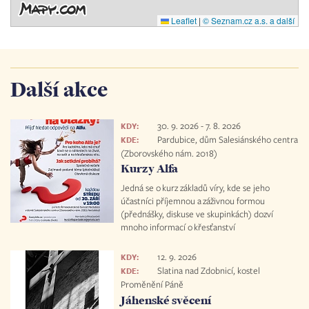
Leaflet
|
© Seznam.cz a.s. a další
Další akce
30. 9. 2026
-
7. 8. 2026
KDY:
Pardubice, dům Salesiánského centra
KDE:
(Zborovského nám. 2018)
Kurzy Alfa
Jedná se o kurz základů víry, kde se jeho
účastníci příjemnou a záživnou formou
(přednášky, diskuse ve skupinkách) dozví
mnoho informací o křesťanství
12. 9. 2026
KDY:
Slatina nad Zdobnicí, kostel
KDE:
Proměnění Páně
Jáhenské svěcení