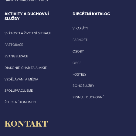
AKTIVITY A DUCHOVNÍ
DIECÉZNÍ KATALOG
SLUŽBY
VIKARIÁTY
SVÁTOSTI A ŽIVOTNÍ SITUACE
FARNOSTI
PASTORACE
OSOBY
EVANGELIZACE
OBCE
DIAKONIE, CHARITA A MISIE
KOSTELY
VZDĚLÁVÁNÍ A MÉDIA
BOHOSLUŽBY
SPOLUPRACUJEME
ZESNULÍ DUCHOVNÍ
ŘEHOLNÍ KOMUNITY
KONTAKT
Biskupství královéhradecké