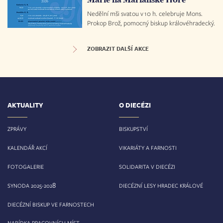
Nedělní mši svatou v 10 h. celebruje Mons.
Prokop Brož, pomocný biskup královéhradecký.
ZOBRAZIT DALŠÍ AKCE
AKTUALITY
O DIECÉZI
ZPRÁVY
BISKUPSTVÍ
KALENDÁŘ AKCÍ
VIKARIÁTY A FARNOSTI
FOTOGALERIE
SOLIDARITA V DIECÉZI
8
SYNODA 2025-202
DIECÉZNÍ LESY HRADEC KRÁLOVÉ
DIECÉZNÍ BISKUP VE FARNOSTECH
NABÍDKA PRACOVNÍCH MÍST