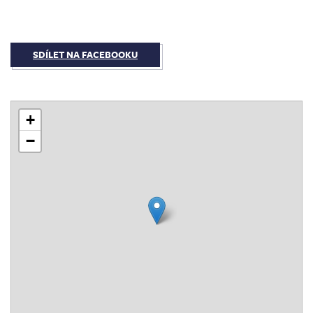
SDÍLET NA FACEBOOKU
+
−