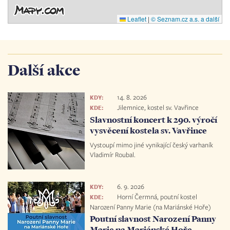
Leaflet
|
© Seznam.cz a.s. a další
Další akce
14. 8. 2026
KDY:
Jilemnice, kostel sv. Vavřince
KDE:
Slavnostní koncert k 290. výročí
vysvěcení kostela sv. Vavřince
Vystoupí mimo jiné vynikající český varhaník
Vladimír Roubal.
6. 9. 2026
KDY:
Horní Čermná, poutní kostel
KDE:
Narození Panny Marie (na Mariánské Hoře)
Poutní slavnost Narození Panny
Marie na Mariánské Hoře