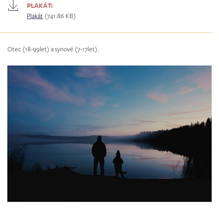
PLAKÁT:
Plakát
(741.86 KB)
Otec (18-99let) a synové (7-17let).