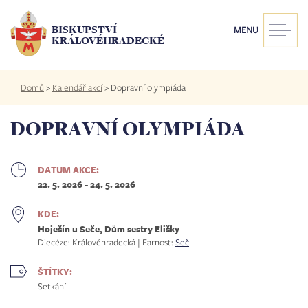
Přejít
k
BISKUPSTVÍ
MENU
hlavnímu
KRÁLOVÉHRADECKÉ
obsahu
Drobečková
Domů
>
Kalendář akcí
>
Dopravní olympiáda
navigace
DOPRAVNÍ OLYMPIÁDA
DATUM AKCE:
22. 5. 2026
-
24. 5. 2026
KDE:
Hoješín u Seče, Dům sestry Elišky
Diecéze: Královéhradecká | Farnost:
Seč
ŠTÍTKY:
Setkání