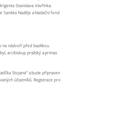
rigenta Stanislava Vavřínka.
ne Sanitka Naděje a Nadační fond
0 na nádvoří před bazilikou
yl, arcibiskup pražský a primas
atíčka Stojana“ a bude připraven
vaných účastníků. Registrace pro