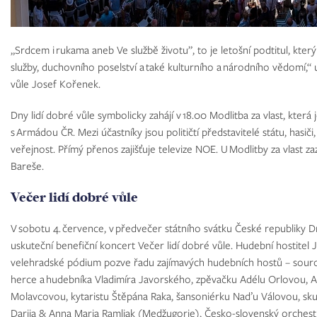
„Srdcem i rukama aneb Ve službě životu”, to je letošní podtitul, kt
služby, duchovního poselství a také kulturního a národního vědomí,“ 
vůle Josef Kořenek.
Dny lidí dobré vůle symbolicky zahájí v 18.00 Modlitba za vlast, která
s Armádou ČR. Mezi účastníky jsou političtí představitelé státu, hasiči, 
veřejnost. Přímý přenos zajišťuje televize NOE. U Modlitby za vlast zaz
Bareše.
Večer lidí dobré vůle
V sobotu 4. července, v předvečer státního svátku České republiky 
uskuteční benefiční koncert Večer lidí dobré vůle. Hudební hostitel Ji
velehradské pódium pozve řadu zajímavých hudebních hostů – souro
herce a hudebníka Vladimíra Javorského, zpěvačku Adélu Orlovou, Alf
Molavcovou, kytaristu Štěpána Raka, šansoniérku Naďu Válovou, skup
Darija & Anna Maria Ramljak (Medžugorie), Česko-slovenský orchestr