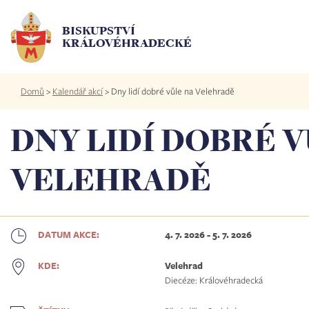
Přejít
k
BISKUPSTVÍ
hlavnímu
KRÁLOVÉHRADECKÉ
obsahu
Drobečková
Domů
>
Kalendář akcí
>
Dny lidí dobré vůle na Velehradě
navigace
DNY LIDÍ DOBRÉ V
VELEHRADĚ
4. 7. 2026
-
5. 7. 2026
DATUM AKCE:
Velehrad
KDE:
Diecéze: Královéhradecká