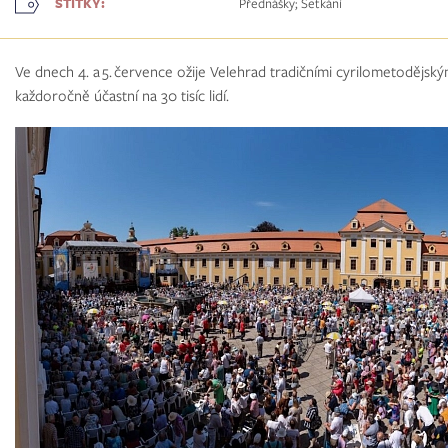
Přednášky; Setkání
ŠTÍTKY:
Ve dnech 4. a 5. července ožije Velehrad tradičními cyrilometodějský
každoročně účastní na 30 tisíc lidí.