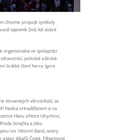
erým chceme propojit symboly
uvedl tajemník Dnů lidí dobré
 je organizována ve spolupráci
zdravotníci, policisté a široká
ní i krátké čtení herce Igora
Dne slovanských věrozvěstů, se
ří Pavlica s Hradišťanem si na
zence Hanu a Petra Ulrychovi,
reda Strejčka a Jitku
inu Ivo Viktorin Band, sestry
 a sbor lékařů Čolek, Filharmonii