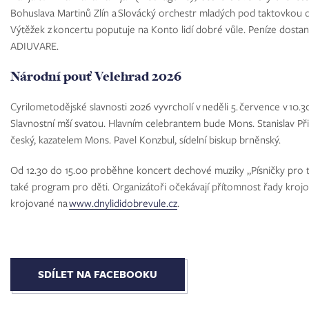
Bohuslava Martinů Zlín a Slovácký orchestr mladých pod taktovkou di
Výtěžek z koncertu poputuje na Konto lidí dobré vůle. Peníze dosta
ADIUVARE.
Národní pouť Velehrad 2026
Cyrilometodějské slavnosti 2026 vyvrcholí v neděli 5. července v 10.3
Slavnostní mší svatou. Hlavním celebrantem bude Mons. Stanislav Přib
český, kazatelem Mons. Pavel Konzbul, sídelní biskup brněnský.
Od 12.30 do 15.00 proběhne koncert dechové muziky „Písničky pro t
také program pro děti. Organizátoři očekávají přítomnost řady krojo
krojované na
www.dnylididobrevule.cz
.
SDÍLET NA FACEBOOKU